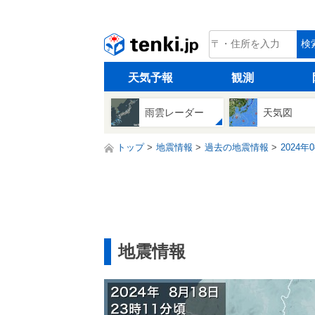
tenki.jp
検
天気予報
観測
雨雲レーダー
天気図
トップ
地震情報
過去の地震情報
2024年
地震情報