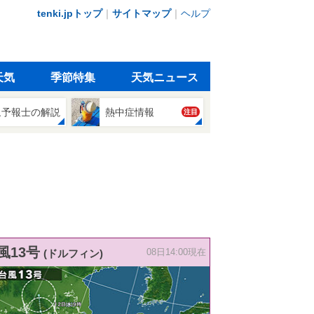
tenki.jpトップ
｜
サイトマップ
｜
ヘルプ
天気
季節特集
天気ニュース
象予報士の解説
熱中症情報
注目
風13号
(ドルフィン)
08日14:00現在