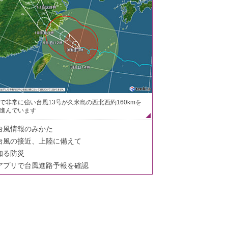
で非常に強い台風13号が久米島の西北西約160kmを
進んでいます
台風情報のみかた
台風の接近、上陸に備えて
知る防災
アプリで台風進路予報を確認