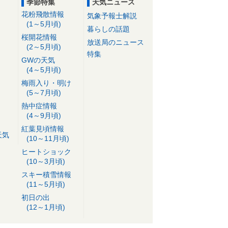
季節特集
天気ニュース
花粉飛散情報
気象予報士解説
(1～5月頃)
暮らしの話題
桜開花情報
放送局のニュース
(2～5月頃)
特集
GWの天気
(4～5月頃)
梅雨入り・明け
(5～7月頃)
熱中症情報
(4～9月頃)
紅葉見頃情報
天気
(10～11月頃)
ヒートショック
(10～3月頃)
スキー積雪情報
(11～5月頃)
初日の出
(12～1月頃)