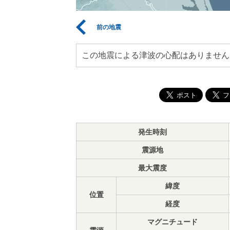
前の地震
この地震による津波の心配はありません
発生時刻
震源地
最大震度
緯度
位置
経度
マグニチュード