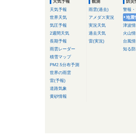
天気予報
観測
防災
天気予報
雨雲(過去)
警報・
世界天気
アメダス実況
地震
気圧予報
実況天気
津波情
2週間天気
過去天気
火山情
長期予報
雷(実況)
台風情
雨雲レーダー
知る防
積雪マップ
PM2.5分布予測
世界の雨雲
雷(予報)
道路気象
黄砂情報