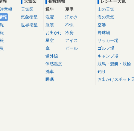
情報
天気図
指数情報
レジャー天気
注意報
天気図
通年
夏季
山の天気
情報
気象衛星
洗濯
汗かき
海の天気
報
世界衛星
服装
不快
空港
報
お出かけ
冷房
野球場
報
星空
アイス
サッカー場
災
傘
ビール
ゴルフ場
紫外線
キャンプ場
体感温度
競馬・競艇・競輪
洗車
釣り
睡眠
お出かけスポット