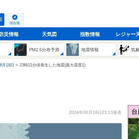
索
現在地
防災情報
天気図
指数情報
レジャー
PM2.5分布予測
地震情報
気
08月18日
23時11分頃発生した地震(最大震度1)
台
2024年08月18日23:13発表