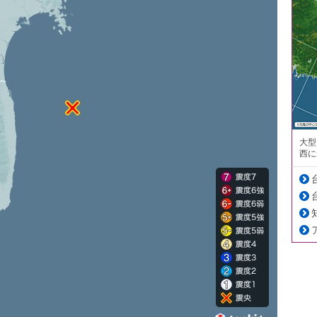
大型
西に