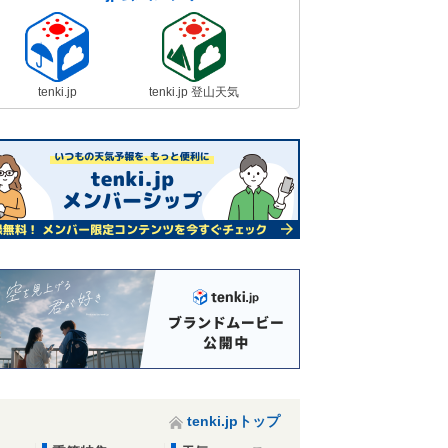
tenki.jp
tenki.jp 登山天気
tenki.jpトップ