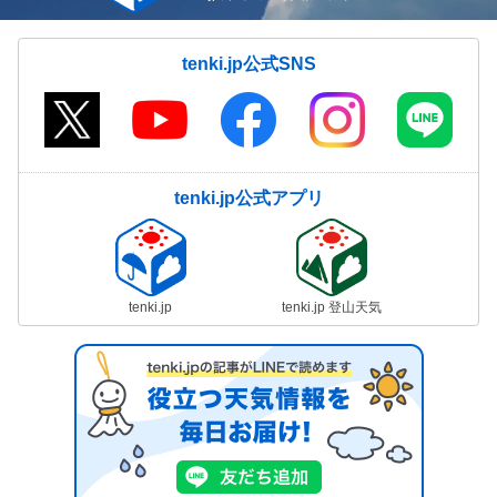
tenki.jp公式SNS
tenki.jp公式アプリ
tenki.jp
tenki.jp 登山天気