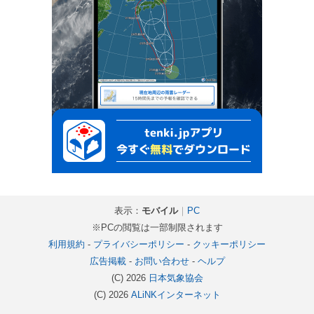
表示：
モバイル
｜
PC
※PCの閲覧は一部制限されます
利用規約
-
プライバシーポリシー
-
クッキーポリシー
広告掲載
-
お問い合わせ
-
ヘルプ
(C) 2026
日本気象協会
(C) 2026
ALiNKインターネット