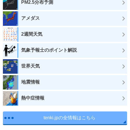
PM2.5分布予測
アメダス
2週間天気
気象予報士のポイント解説
世界天気
地震情報
熱中症情報
tenki.jpの全情報はこちら