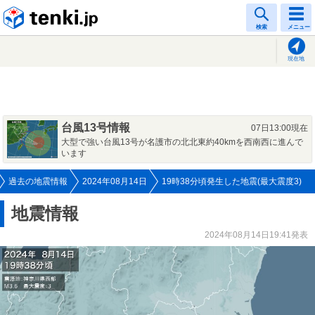
tenki.jp
検索
メニュー
現在地
台風13号情報
07日13:00現在
大型で強い台風13号が名護市の北北東約40kmを西南西に進んで
います
過去の地震情報
2024年08月14日
19時38分頃発生した地震(最大震度3)
地震情報
2024年08月14日19:41発表