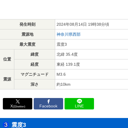
発生時刻
2024年08月14日 19時38分頃
震源地
神奈川県西部
最大震度
震度3
緯度
北緯 35.4度
位置
経度
東経 139.1度
マグニチュード
M3.6
震源
深さ
約10km
X
Facebook
LINE
(旧twitter)
震度3