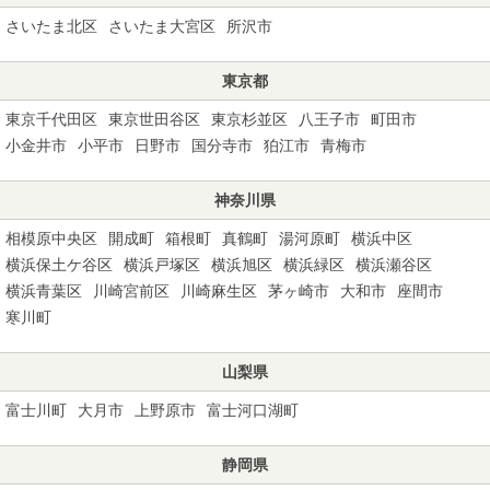
さいたま北区
さいたま大宮区
所沢市
東京都
東京千代田区
東京世田谷区
東京杉並区
八王子市
町田市
小金井市
小平市
日野市
国分寺市
狛江市
青梅市
神奈川県
相模原中央区
開成町
箱根町
真鶴町
湯河原町
横浜中区
横浜保土ケ谷区
横浜戸塚区
横浜旭区
横浜緑区
横浜瀬谷区
横浜青葉区
川崎宮前区
川崎麻生区
茅ヶ崎市
大和市
座間市
寒川町
山梨県
富士川町
大月市
上野原市
富士河口湖町
静岡県