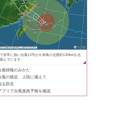
で非常に強い台風13号が久米島の北西約130kmを北
進んでいます
台風情報のみかた
台風の接近、上陸に備えて
知る防災
アプリで台風進路予報を確認