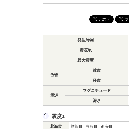
発生時刻
震源地
最大震度
緯度
位置
経度
マグニチュード
震源
深さ
震度1
北海道
標茶町
白糠町
別海町