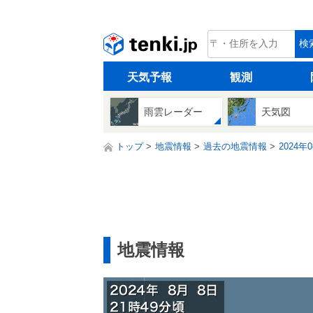
tenki.jp
検
天気予報
観測
雨雲レーダー
天気図
トップ
地震情報
過去の地震情報
2024年
地震情報