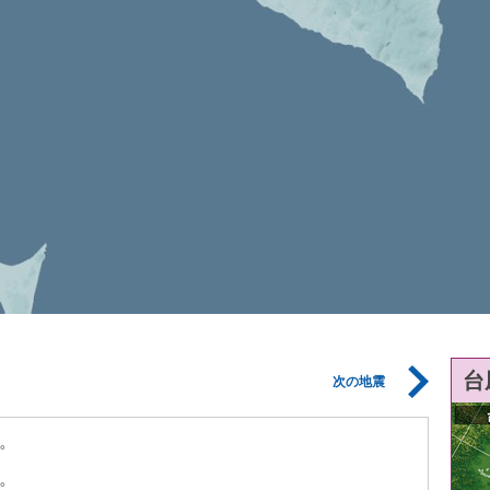
台
次の地震
。
。