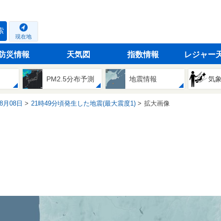
索
現在地
防災情報
天気図
指数情報
レジャー
PM2.5分布予測
地震情報
気
08月08日
21時49分頃発生した地震(最大震度1)
拡大画像