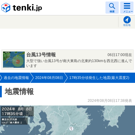
tenki.jp
検索
メニュー
現在地
台風13号情報
06日17:00現在
大型で強い台風13号が南大東島の北東約130kmを西北西に進んで
います
過去の地震情報
2024年08月08日
17時35分頃発生した地震(最大震度2)
地震情報
2024年08月08日17:38発表