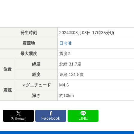
発生時刻
2024年08月08日 17時35分頃
震源地
日向灘
最大震度
震度2
緯度
北緯 31.7度
位置
経度
東経 131.8度
マグニチュード
M4.6
震源
深さ
約10km
X
Facebook
LINE
(旧twitter)