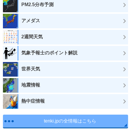
PM2.5分布予測
アメダス
2週間天気
気象予報士のポイント解説
世界天気
地震情報
熱中症情報
tenki.jpの全情報はこちら