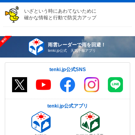
いざという時にあわてないために
確かな情報と行動で防災力アップ
雨雲レーダーで雨を回避！
tenki.jp公式 天気予報アプリ
tenki.jp公式SNS
tenki.jp公式アプリ