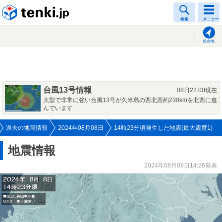
tenki.jp
検索
メニュー
現在地
台風13号情報
08日22:00現在
大型で非常に強い台風13号が久米島の西北西約230kmを北西に進
んでいます
過去の地震情報
2024年08月08日
14時23分頃発生した地震(最大震度1)
地震情報
2024年08月08日14:26発表