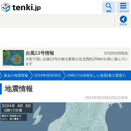
tenki.jp
検索
メニュー
現在地
台風13号情報
07日03:00現在
大型で強い台風13号が南大東島の北北西約150kmを西に進んでい
ます
過去の地震情報
2024年08月08日
00時17分頃発生した地震(最大震度1)
地震情報
2024年08月08日00:21発表