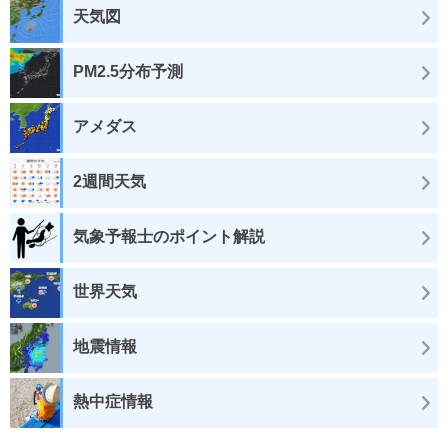
天気図
PM2.5分布予測
アメダス
2週間天気
気象予報士のポイント解説
世界天気
地震情報
熱中症情報