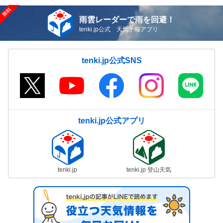
雨雲レーダーで雨を回避！
tenki.jp公式 天気予報アプリ
tenki.jp公式SNS
tenki.jp公式アプリ
tenki.jp
tenki.jp 登山天気