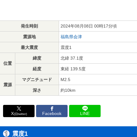
発生時刻
2024年08月08日 00時17分頃
震源地
福島県会津
最大震度
震度1
緯度
北緯 37.1度
位置
経度
東経 139.5度
マグニチュード
M2.5
震源
深さ
約10km
X
Facebook
LINE
(旧twitter)
震度1