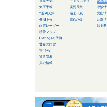
世界天気
アメダス実況
地震
気圧予報
実況天気
津波情
2週間天気
過去天気
火山情
長期予報
雷(実況)
台風情
雨雲レーダー
知る防
積雪マップ
PM2.5分布予測
世界の雨雲
雷(予報)
道路気象
黄砂情報