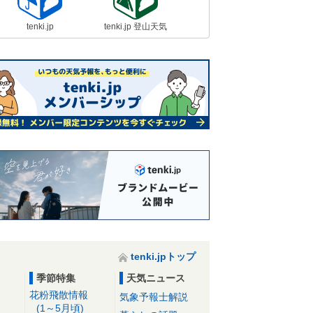
tenki.jp
tenki.jp 登山天気
tenki.jpトップ
季節特集
天気ニュース
花粉飛散情報
気象予報士解説
(1～5月頃)