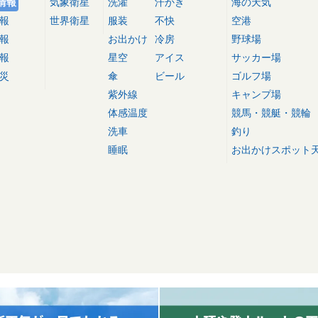
情報
気象衛星
洗濯
汗かき
海の天気
報
世界衛星
服装
不快
空港
報
お出かけ
冷房
野球場
報
星空
アイス
サッカー場
災
傘
ビール
ゴルフ場
紫外線
キャンプ場
体感温度
競馬・競艇・競輪
洗車
釣り
睡眠
お出かけスポット