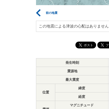
前の地震
この地震による津波の心配はありません
発生時刻
震源地
最大震度
緯度
位置
経度
マグニチュード