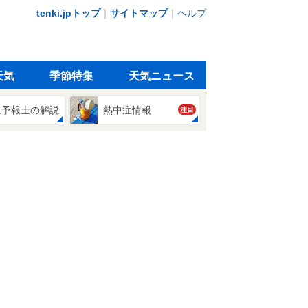
tenki.jpトップ
｜
サイトマップ
｜
ヘルプ
天気
季節特集
天気ニュース
象予報士の解説
熱中症情報
注目