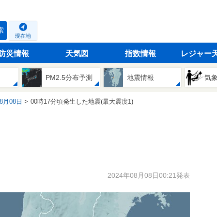
索
現在地
防災情報
天気図
指数情報
レジャー
PM2.5分布予測
地震情報
気
08月08日
00時17分頃発生した地震(最大震度1)
2024年08月08日00:21発表