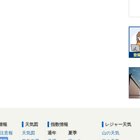
情報
天気図
指数情報
レジャー天気
注意報
天気図
通年
夏季
山の天気