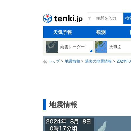
tenki.jp
検
天気予報
観測
雨雲レーダー
天気図
トップ
地震情報
過去の地震情報
2024年
地震情報