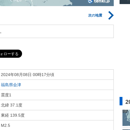
次の地震
。
2024年08月08日 00時17分頃
福島県会津
震度1
2
北緯 37.1度
東経 139.5度
M2.5