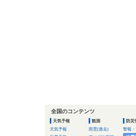
全国のコンテンツ
天気予報
観測
防災
天気予報
雨雲(過去)
警報・