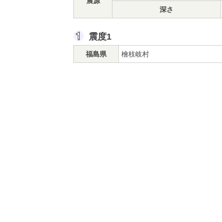
震源
深さ
震度1
福島県
檜枝岐村