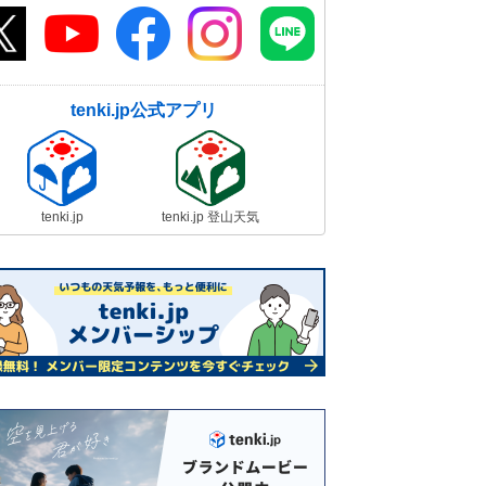
tenki.jp公式アプリ
tenki.jp
tenki.jp 登山天気