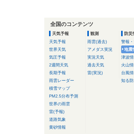
全国のコンテンツ
天気予報
観測
防災
天気予報
雨雲(過去)
警報・
世界天気
アメダス実況
地震
気圧予報
実況天気
津波情
2週間天気
過去天気
火山情
長期予報
雷(実況)
台風情
雨雲レーダー
知る防
積雪マップ
PM2.5分布予測
世界の雨雲
雷(予報)
道路気象
黄砂情報