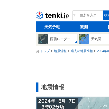
tenki.jp
検
天気予報
観測
雨雲レーダー
天気図
トップ
地震情報
過去の地震情報
2024年
地震情報