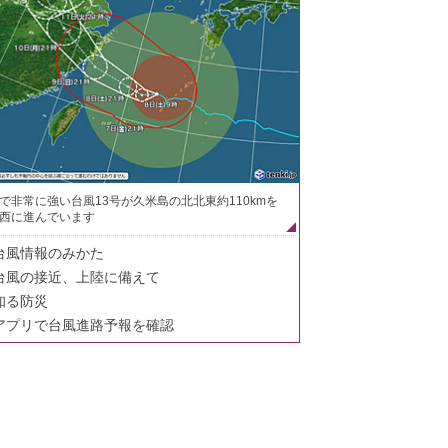
で非常に強い台風13号が久米島の北北東約110kmを
西に進んでいます
台風情報のみかた
台風の接近、上陸に備えて
知る防災
アプリで台風進路予報を確認