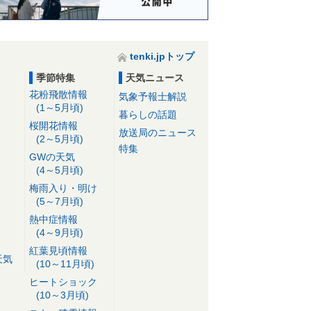
tenki.jpトップ
季節特集
天気ニュース
花粉飛散情報
気象予報士解説
(1～5月頃)
暮らしの話題
桜開花情報
放送局のニュース
(2～5月頃)
特集
GWの天気
(4～5月頃)
梅雨入り・明け
(5～7月頃)
熱中症情報
(4～9月頃)
紅葉見頃情報
天気
(10～11月頃)
ヒートショック
(10～3月頃)