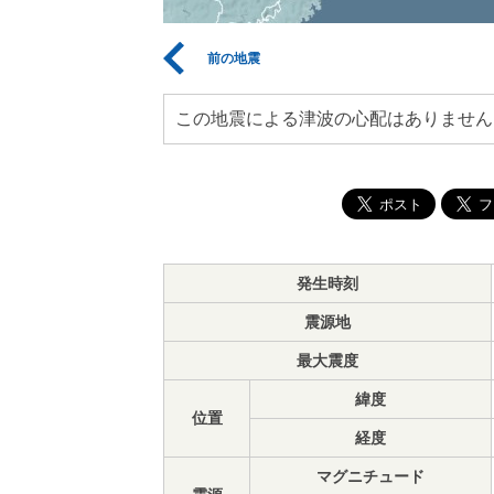
前の地震
この地震による津波の心配はありません
発生時刻
震源地
最大震度
緯度
位置
経度
マグニチュード