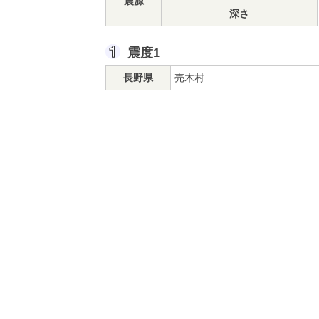
震源
深さ
震度1
長野県
売木村