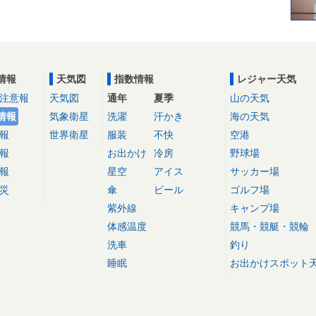
情報
天気図
指数情報
レジャー天気
注意報
天気図
通年
夏季
山の天気
情報
気象衛星
洗濯
汗かき
海の天気
報
世界衛星
服装
不快
空港
報
お出かけ
冷房
野球場
報
星空
アイス
サッカー場
災
傘
ビール
ゴルフ場
紫外線
キャンプ場
体感温度
競馬・競艇・競輪
洗車
釣り
睡眠
お出かけスポット