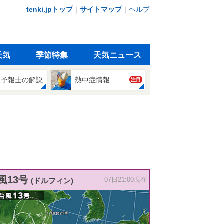
tenki.jpトップ
｜
サイトマップ
｜
ヘルプ
天気
季節特集
天気ニュース
象予報士の解説
熱中症情報
注目
風13号
(ドルフィン)
07日21:00現在