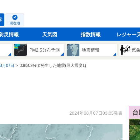
索
現在地
防災情報
天気図
指数情報
レジャー
PM2.5分布予測
地震情報
気
08月07日
03時02分頃発生した地震(最大震度1)
台
2024年08月07日03:05発表