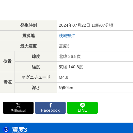
発生時刻
2024年07月22日 10時07分頃
震源地
茨城県沖
最大震度
震度3
緯度
北緯 36.8度
位置
経度
東経 140.8度
マグニチュード
M4.8
震源
深さ
約90km
X
Facebook
LINE
(旧twitter)
震度3