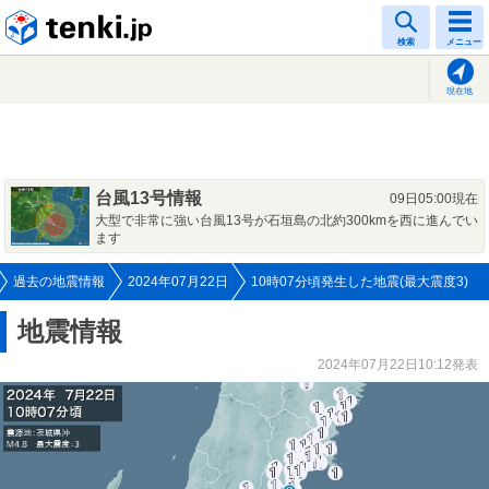
tenki.jp
検索
メニュー
現在地
台風13号情報
09日05:00現在
大型で非常に強い台風13号が石垣島の北約300kmを西に進んでい
ます
過去の地震情報
2024年07月22日
10時07分頃発生した地震(最大震度3)
地震情報
2024年07月22日10:12発表