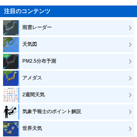
注目のコンテンツ
雨雲レーダー
天気図
PM2.5分布予測
アメダス
2週間天気
気象予報士のポイント解説
世界天気