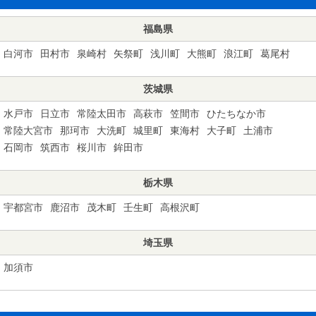
福島県
白河市
田村市
泉崎村
矢祭町
浅川町
大熊町
浪江町
葛尾村
茨城県
水戸市
日立市
常陸太田市
高萩市
笠間市
ひたちなか市
常陸大宮市
那珂市
大洗町
城里町
東海村
大子町
土浦市
石岡市
筑西市
桜川市
鉾田市
栃木県
宇都宮市
鹿沼市
茂木町
壬生町
高根沢町
埼玉県
加須市