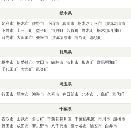
栃木県
足利市
栃木市
佐野市
小山市
真岡市
栃木さくら市
那須烏山市
下野市
上三川町
益子町
市貝町
芳賀町
野木町
栃木那珂川町
日光市
大田原市
矢板市
那須塩原市
塩谷町
那須町
群馬県
桐生市
伊勢崎市
太田市
館林市
渋川市
板倉町
群馬明和町
千代田町
大泉町
邑楽町
埼玉県
行田市
羽生市
鴻巣市
久喜市
春日部市
北本市
川島町
宮代町
千葉県
香取市
山武市
多古町
千葉花見川区
千葉稲毛区
市川市
船橋市
野田市
成田市
習志野市
八千代市
鎌ケ谷市
浦安市
白井市