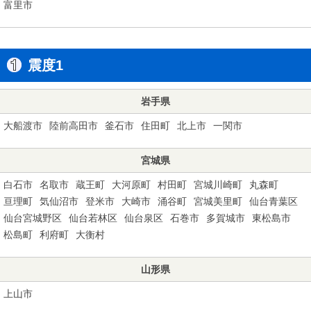
富里市
震度1
岩手県
大船渡市
陸前高田市
釜石市
住田町
北上市
一関市
宮城県
白石市
名取市
蔵王町
大河原町
村田町
宮城川崎町
丸森町
亘理町
気仙沼市
登米市
大崎市
涌谷町
宮城美里町
仙台青葉区
仙台宮城野区
仙台若林区
仙台泉区
石巻市
多賀城市
東松島市
松島町
利府町
大衡村
山形県
上山市