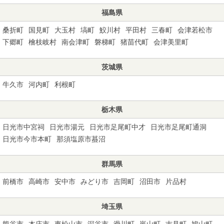
福島県
桑折町
国見町
大玉村
塙町
鮫川村
平田村
三春町
会津若松市
下郷町
檜枝岐村
南会津町
磐梯町
猪苗代町
会津美里町
茨城県
牛久市
河内町
利根町
栃木県
日光市中宮祠
日光市湯元
日光市足尾町中才
日光市足尾町通洞
日光市今市本町
那須塩原市蟇沼
群馬県
前橋市
高崎市
安中市
みどり市
吉岡町
沼田市
片品村
埼玉県
熊谷市
本庄市
東松山市
深谷市
滑川町
嵐山町
吉見町
鳩山町