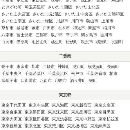
ときがわ町
埼玉美里町
さいたま西区
さいたま北区
さいたま大宮区
さいたま見沼区
さいたま中央区
さいたま浦和区
さいたま南区
さいたま緑区
川越市
川口市
狭山市
上尾市
草加市
越谷市
蕨市
戸田市
志木市
和光市
新座市
桶川市
八潮市
富士見市
三郷市
坂戸市
幸手市
鶴ヶ島市
吉川市
白岡市
伊奈町
毛呂山町
越生町
松伏町
秩父市
横瀬町
長瀞町
千葉県
銚子市
東金市
旭市
匝瑳市
神崎町
芝山町
横芝光町
長南町
千葉中央区
千葉若葉区
千葉美浜区
松戸市
千葉佐倉市
柏市
我孫子市
四街道市
八街市
印西市
酒々井町
栄町
東京都
東京千代田区
東京中央区
東京港区
東京新宿区
東京文京区
東京台東区
東京墨田区
東京江東区
東京品川区
東京目黒区
東京大田区
東京世田谷区
東京渋谷区
東京中野区
東京杉並区
東京豊島区
東京北区
東京荒川区
東京板橋区
東京練馬区