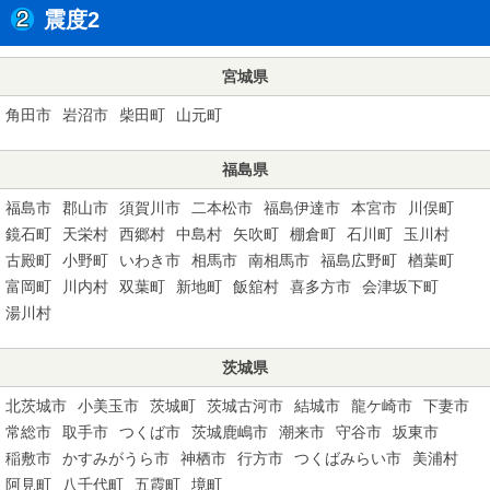
震度2
宮城県
角田市
岩沼市
柴田町
山元町
福島県
福島市
郡山市
須賀川市
二本松市
福島伊達市
本宮市
川俣町
鏡石町
天栄村
西郷村
中島村
矢吹町
棚倉町
石川町
玉川村
古殿町
小野町
いわき市
相馬市
南相馬市
福島広野町
楢葉町
富岡町
川内村
双葉町
新地町
飯舘村
喜多方市
会津坂下町
湯川村
茨城県
北茨城市
小美玉市
茨城町
茨城古河市
結城市
龍ケ崎市
下妻市
常総市
取手市
つくば市
茨城鹿嶋市
潮来市
守谷市
坂東市
稲敷市
かすみがうら市
神栖市
行方市
つくばみらい市
美浦村
阿見町
八千代町
五霞町
境町