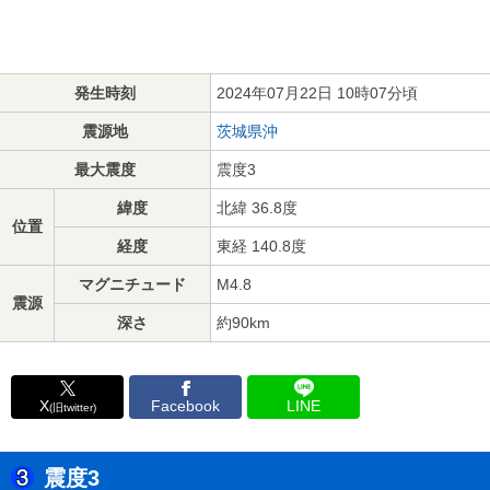
発生時刻
2024年07月22日 10時07分頃
震源地
茨城県沖
最大震度
震度3
緯度
北緯 36.8度
位置
経度
東経 140.8度
マグニチュード
M4.8
震源
深さ
約90km
X
Facebook
LINE
(旧twitter)
震度3