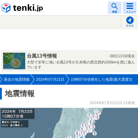
tenki.jp
検索
メニュー
現在地
台風13号情報
08日13:00現在
大型で非常に強い台風13号が久米島の西北西約160kmを西に進ん
でいます
過去の地震情報
2024年07月22日
10時07分頃発生した地震(最大震度3)
地震情報
2024年07月22日10:12発表