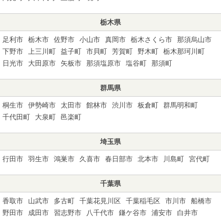
栃木県
足利市
栃木市
佐野市
小山市
真岡市
栃木さくら市
那須烏山市
下野市
上三川町
益子町
市貝町
芳賀町
野木町
栃木那珂川町
日光市
大田原市
矢板市
那須塩原市
塩谷町
那須町
群馬県
桐生市
伊勢崎市
太田市
館林市
渋川市
板倉町
群馬明和町
千代田町
大泉町
邑楽町
埼玉県
行田市
羽生市
鴻巣市
久喜市
春日部市
北本市
川島町
宮代町
千葉県
香取市
山武市
多古町
千葉花見川区
千葉稲毛区
市川市
船橋市
野田市
成田市
習志野市
八千代市
鎌ケ谷市
浦安市
白井市