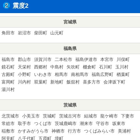
震度2
宮城県
角田市
岩沼市
柴田町
山元町
福島県
福島市
郡山市
須賀川市
二本松市
福島伊達市
本宮市
川俣町
鏡石町
天栄村
西郷村
中島村
矢吹町
棚倉町
石川町
玉川村
古殿町
小野町
いわき市
相馬市
南相馬市
福島広野町
楢葉町
富岡町
川内村
双葉町
新地町
飯舘村
喜多方市
会津坂下町
湯川村
茨城県
北茨城市
小美玉市
茨城町
茨城古河市
結城市
龍ケ崎市
下妻市
常総市
取手市
つくば市
茨城鹿嶋市
潮来市
守谷市
坂東市
稲敷市
かすみがうら市
神栖市
行方市
つくばみらい市
美浦村
阿見町
八千代町
五霞町
境町