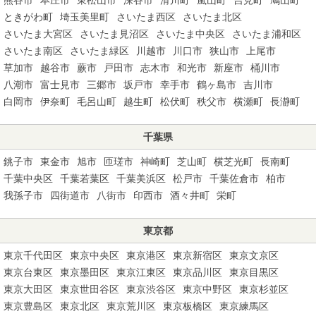
ときがわ町
埼玉美里町
さいたま西区
さいたま北区
さいたま大宮区
さいたま見沼区
さいたま中央区
さいたま浦和区
さいたま南区
さいたま緑区
川越市
川口市
狭山市
上尾市
草加市
越谷市
蕨市
戸田市
志木市
和光市
新座市
桶川市
八潮市
富士見市
三郷市
坂戸市
幸手市
鶴ヶ島市
吉川市
白岡市
伊奈町
毛呂山町
越生町
松伏町
秩父市
横瀬町
長瀞町
千葉県
銚子市
東金市
旭市
匝瑳市
神崎町
芝山町
横芝光町
長南町
千葉中央区
千葉若葉区
千葉美浜区
松戸市
千葉佐倉市
柏市
我孫子市
四街道市
八街市
印西市
酒々井町
栄町
東京都
東京千代田区
東京中央区
東京港区
東京新宿区
東京文京区
東京台東区
東京墨田区
東京江東区
東京品川区
東京目黒区
東京大田区
東京世田谷区
東京渋谷区
東京中野区
東京杉並区
東京豊島区
東京北区
東京荒川区
東京板橋区
東京練馬区