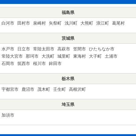
福島県
白河市
田村市
泉崎村
矢祭町
浅川町
大熊町
浪江町
葛尾村
茨城県
水戸市
日立市
常陸太田市
高萩市
笠間市
ひたちなか市
常陸大宮市
那珂市
大洗町
城里町
東海村
大子町
土浦市
石岡市
筑西市
桜川市
鉾田市
栃木県
宇都宮市
鹿沼市
茂木町
壬生町
高根沢町
埼玉県
加須市