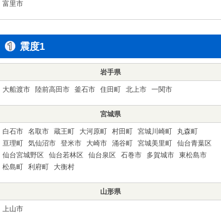
富里市
震度1
岩手県
大船渡市
陸前高田市
釜石市
住田町
北上市
一関市
宮城県
白石市
名取市
蔵王町
大河原町
村田町
宮城川崎町
丸森町
亘理町
気仙沼市
登米市
大崎市
涌谷町
宮城美里町
仙台青葉区
仙台宮城野区
仙台若林区
仙台泉区
石巻市
多賀城市
東松島市
松島町
利府町
大衡村
山形県
上山市