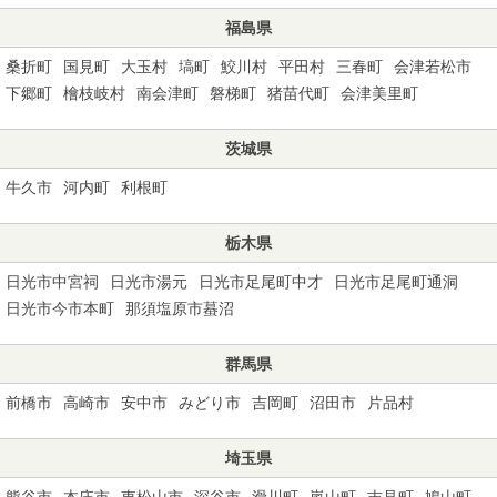
福島県
桑折町
国見町
大玉村
塙町
鮫川村
平田村
三春町
会津若松市
下郷町
檜枝岐村
南会津町
磐梯町
猪苗代町
会津美里町
茨城県
牛久市
河内町
利根町
栃木県
日光市中宮祠
日光市湯元
日光市足尾町中才
日光市足尾町通洞
日光市今市本町
那須塩原市蟇沼
群馬県
前橋市
高崎市
安中市
みどり市
吉岡町
沼田市
片品村
埼玉県
熊谷市
本庄市
東松山市
深谷市
滑川町
嵐山町
吉見町
鳩山町