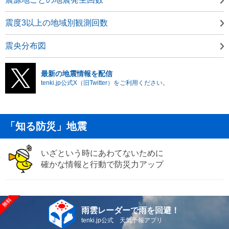
震度3以上の地域別観測回数
震央分布図
最新の地震情報を配信
tenki.jp公式X（旧Twitter）をご利用ください。
「知る防災」地震
いざという時にあわてないために
確かな情報と行動で防災力アップ
雨雲レーダーで雨を回避！
tenki.jp公式 天気予報アプリ