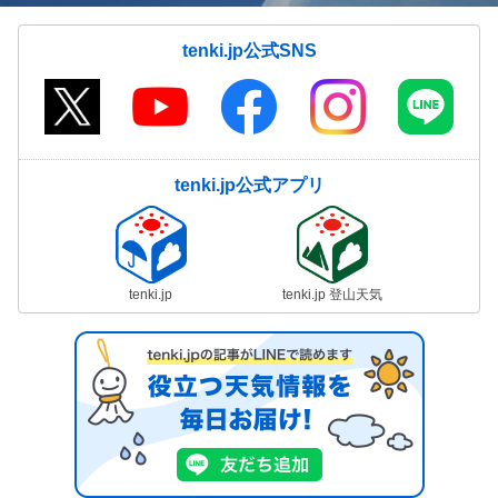
tenki.jp公式SNS
tenki.jp公式アプリ
tenki.jp
tenki.jp 登山天気