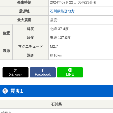
発生時刻
2024年07月22日 05時23分頃
震源地
石川県能登地方
最大震度
震度1
緯度
北緯 37.4度
位置
経度
東経 137.0度
マグニチュード
M2.7
震源
深さ
約10km
X
Facebook
LINE
(旧twitter)
震度1
石川県
輪島市