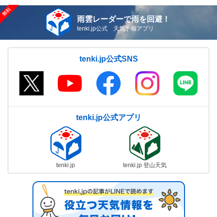
雨雲レーダーで雨を回避！
tenki.jp公式 天気予報アプリ
tenki.jp公式SNS
tenki.jp公式アプリ
tenki.jp
tenki.jp 登山天気