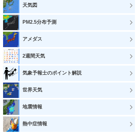
天気図
PM2.5分布予測
アメダス
2週間天気
気象予報士のポイント解説
世界天気
地震情報
熱中症情報