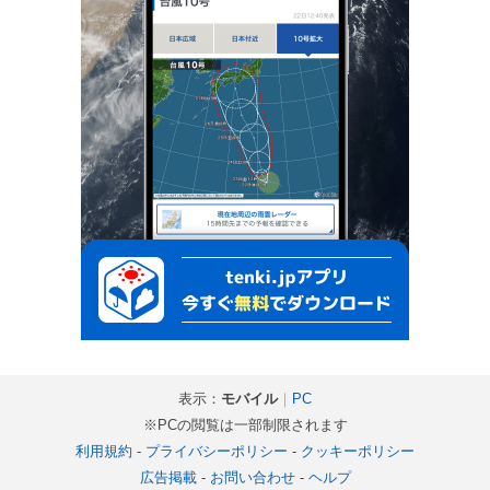
表示：
モバイル
｜
PC
※PCの閲覧は一部制限されます
利用規約
-
プライバシーポリシー
-
クッキーポリシー
広告掲載
-
お問い合わせ
-
ヘルプ