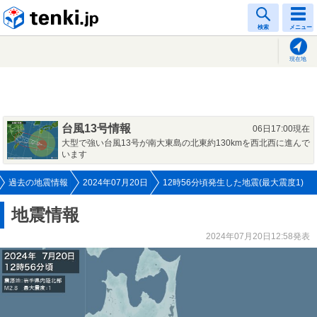
tenki.jp
検索
メニュー
現在地
台風13号情報
06日17:00現在
大型で強い台風13号が南大東島の北東約130kmを西北西に進んで
います
過去の地震情報
2024年07月20日
12時56分頃発生した地震(最大震度1)
地震情報
2024年07月20日12:58発表