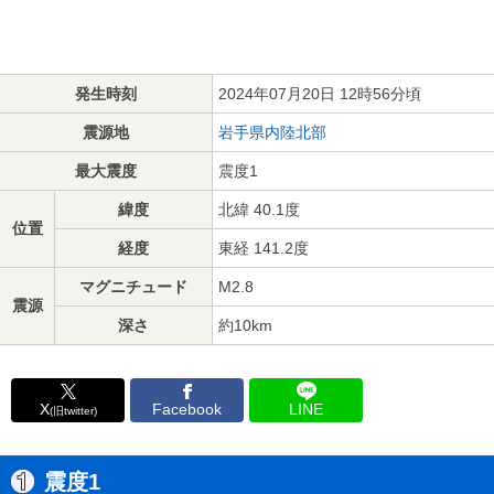
発生時刻
2024年07月20日 12時56分頃
震源地
岩手県内陸北部
最大震度
震度1
緯度
北緯 40.1度
位置
経度
東経 141.2度
マグニチュード
M2.8
震源
深さ
約10km
X
Facebook
LINE
(旧twitter)
震度1