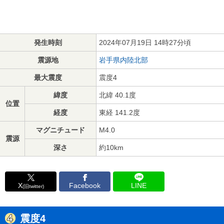
発生時刻
2024年07月19日 14時27分頃
震源地
岩手県内陸北部
最大震度
震度4
緯度
北緯 40.1度
位置
経度
東経 141.2度
マグニチュード
M4.0
震源
深さ
約10km
X
Facebook
LINE
(旧twitter)
震度4