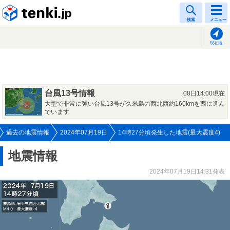
tenki.jp
検索
メニュー
現在地
台風13号情報
08日14:00現在
大型で非常に強い台風13号が久米島の西北西約160kmを西に進ん
でいます
過去の地震情報
2024年07月19日
14時27分頃発生した地震(最大震度4)
地震情報
2024年07月19日14:31発表