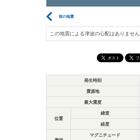
前の地震
この地震による津波の心配はありません
発生時刻
震源地
最大震度
緯度
位置
経度
マグニチュード