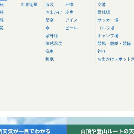
報
世界衛星
服装
不快
空港
報
お出かけ
冷房
野球場
報
星空
アイス
サッカー場
災
傘
ビール
ゴルフ場
紫外線
キャンプ場
体感温度
競馬・競艇・競輪
洗車
釣り
睡眠
お出かけスポット