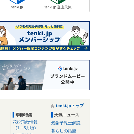
tenki.jp
tenki.jp 登山天気
tenki.jpトップ
季節特集
天気ニュース
花粉飛散情報
気象予報士解説
(1～5月頃)
暮らしの話題