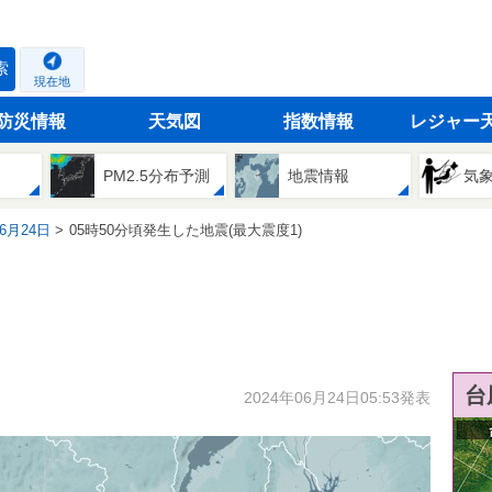
索
現在地
防災情報
天気図
指数情報
レジャー
PM2.5分布予測
地震情報
気
06月24日
05時50分頃発生した地震(最大震度1)
台
2024年06月24日05:53発表