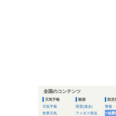
全国のコンテンツ
天気予報
観測
防災
天気予報
雨雲(過去)
警報・
世界天気
アメダス実況
地震