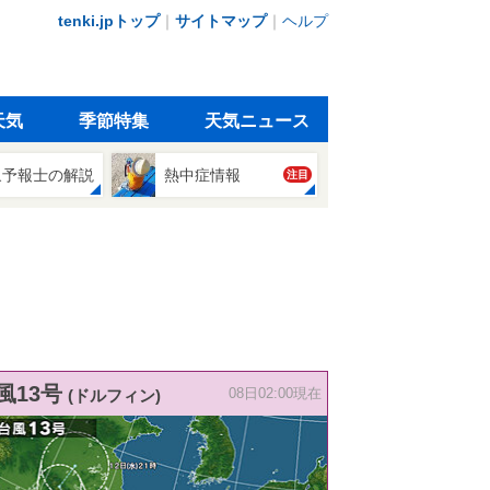
tenki.jpトップ
｜
サイトマップ
｜
ヘルプ
天気
季節特集
天気ニュース
象予報士の解説
熱中症情報
注目
風13号
(ドルフィン)
08日02:00現在