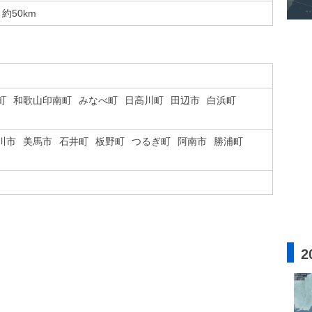
約50km
町
和歌山印南町
みなべ町
日高川町
田辺市
白浜町
川市
美馬市
石井町
板野町
つるぎ町
阿南市
勝浦町
2