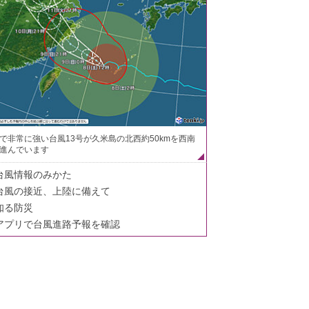
で非常に強い台風13号が久米島の北西約50kmを西南
進んでいます
台風情報のみかた
台風の接近、上陸に備えて
知る防災
アプリで台風進路予報を確認