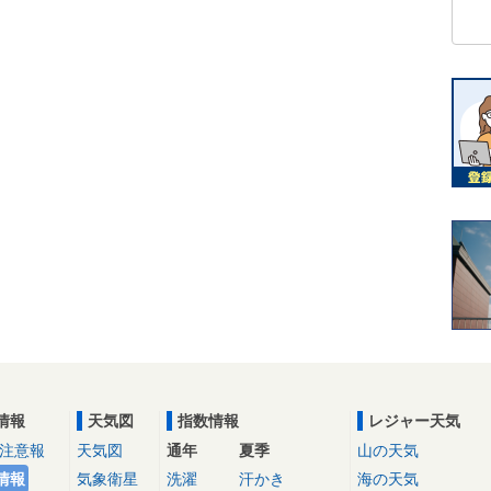
情報
天気図
指数情報
レジャー天気
注意報
天気図
通年
夏季
山の天気
情報
気象衛星
洗濯
汗かき
海の天気