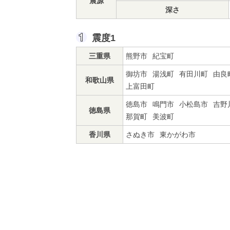
震源
深さ
震度1
三重県
熊野市
紀宝町
御坊市
湯浅町
有田川町
由良
和歌山県
上富田町
徳島市
鳴門市
小松島市
吉野
徳島県
那賀町
美波町
香川県
さぬき市
東かがわ市