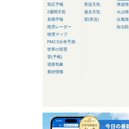
気圧予報
実況天気
津波情
2週間天気
過去天気
火山情
長期予報
雷(実況)
台風情
雨雲レーダー
知る防
積雪マップ
PM2.5分布予測
世界の雨雲
雷(予報)
道路気象
黄砂情報