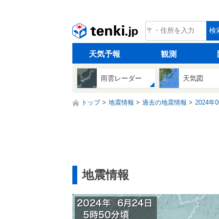
tenki.jp
検
天気予報
観測
雨雲レーダー
天気図
トップ
地震情報
過去の地震情報
2024年
地震情報