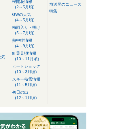
桜開花情報
放送局のニュース
(2～5月頃)
特集
GWの天気
(4～5月頃)
梅雨入り・明け
(5～7月頃)
熱中症情報
(4～9月頃)
紅葉見頃情報
天気
(10～11月頃)
ヒートショック
(10～3月頃)
スキー積雪情報
(11～5月頃)
初日の出
(12～1月頃)