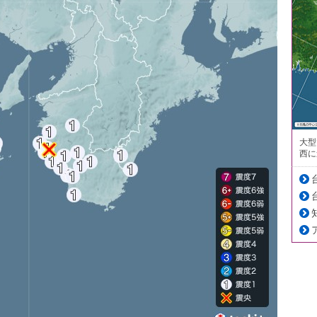
大型
西に