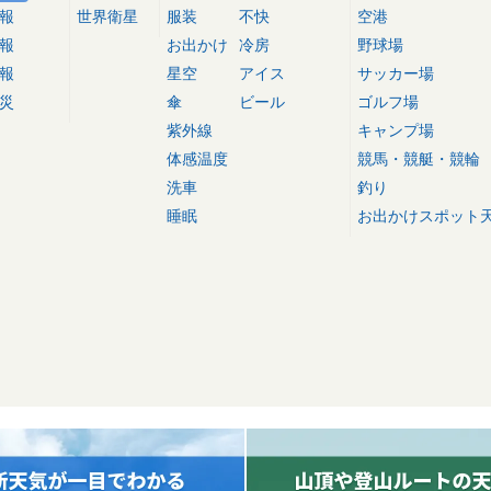
報
世界衛星
服装
不快
空港
報
お出かけ
冷房
野球場
報
星空
アイス
サッカー場
災
傘
ビール
ゴルフ場
紫外線
キャンプ場
体感温度
競馬・競艇・競輪
洗車
釣り
睡眠
お出かけスポット