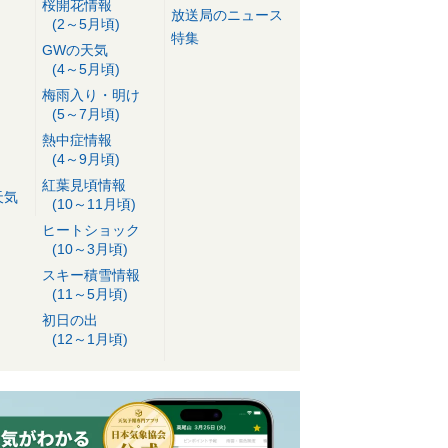
桜開花情報
放送局のニュース
(2～5月頃)
特集
GWの天気
(4～5月頃)
梅雨入り・明け
(5～7月頃)
熱中症情報
(4～9月頃)
紅葉見頃情報
天気
(10～11月頃)
ヒートショック
(10～3月頃)
スキー積雪情報
(11～5月頃)
初日の出
(12～1月頃)