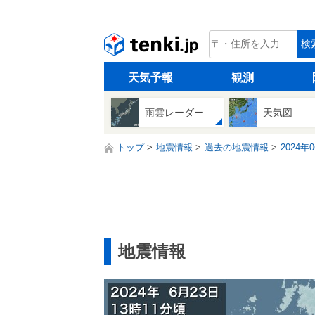
tenki.jp
検
天気予報
観測
雨雲レーダー
天気図
トップ
地震情報
過去の地震情報
2024年
地震情報