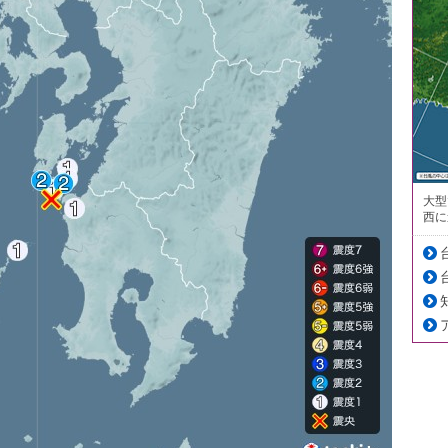
大型
西に