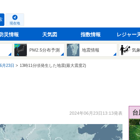
索
現在地
防災情報
天気図
指数情報
レジャー
PM2.5分布予測
地震情報
気
06月23日
13時11分頃発生した地震(最大震度2)
台
2024年06月23日13:13発表