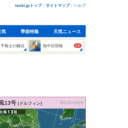
tenki.jpトップ
｜
サイトマップ
｜
ヘルプ
天気
季節特集
天気ニュース
象予報士の解説
熱中症情報
注目
風13号
(ドルフィン)
08日19:00現在