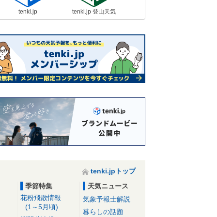
tenki.jp
tenki.jp 登山天気
tenki.jpトップ
季節特集
天気ニュース
花粉飛散情報
気象予報士解説
(1～5月頃)
暮らしの話題