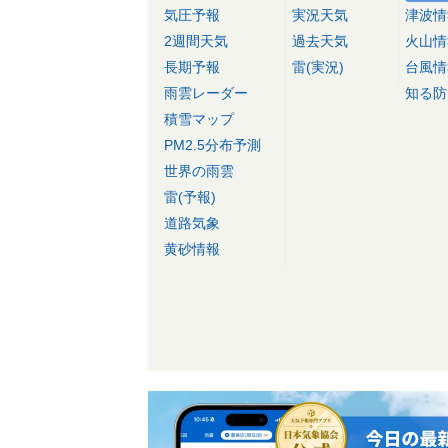
気圧予報
実況天気
津波情
2週間天気
過去天気
火山情
長期予報
雷(実況)
台風情
雨雲レーダー
知る防
積雪マップ
PM2.5分布予測
世界の雨雲
雷(予報)
道路気象
黄砂情報