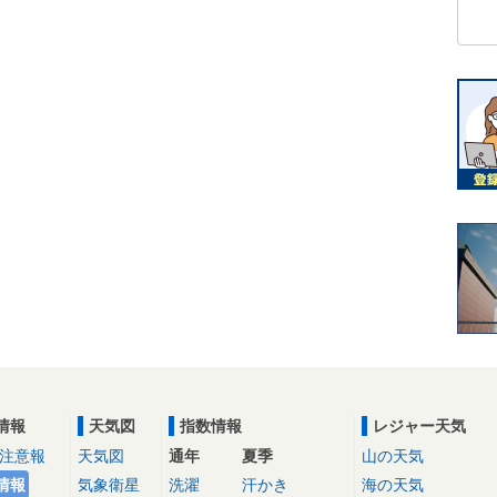
情報
天気図
指数情報
レジャー天気
注意報
天気図
通年
夏季
山の天気
情報
気象衛星
洗濯
汗かき
海の天気