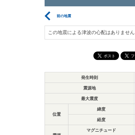
前の地震
この地震による津波の心配はありません
発生時刻
震源地
最大震度
緯度
位置
経度
マグニチュード