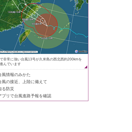
で非常に強い台風13号が久米島の西北西約200kmを
進んでいます
台風情報のみかた
台風の接近、上陸に備えて
知る防災
アプリで台風進路予報を確認