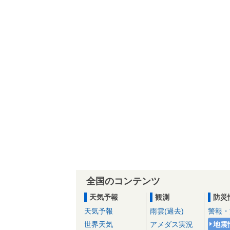
全国のコンテンツ
天気予報
観測
防災
天気予報
雨雲(過去)
警報・
世界天気
アメダス実況
地震