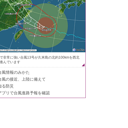
で非常に強い台風13号が久米島の北約100kmを西北
進んでいます
台風情報のみかた
台風の接近、上陸に備えて
知る防災
アプリで台風進路予報を確認