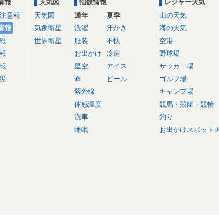
情報
天気図
指数情報
レジャー天気
注意報
天気図
通年
夏季
山の天気
情報
気象衛星
洗濯
汗かき
海の天気
報
世界衛星
服装
不快
空港
報
お出かけ
冷房
野球場
報
星空
アイス
サッカー場
災
傘
ビール
ゴルフ場
紫外線
キャンプ場
体感温度
競馬・競艇・競輪
洗車
釣り
睡眠
お出かけスポット