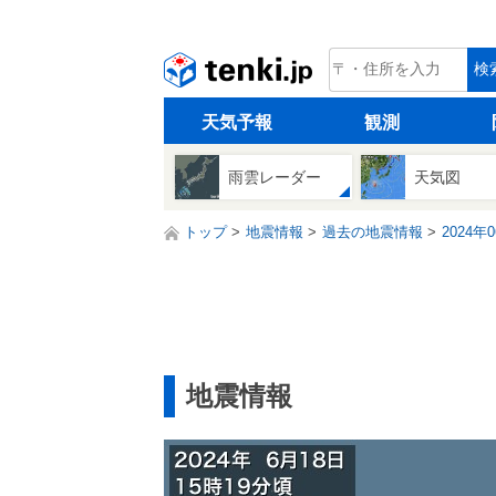
tenki.jp
検
天気予報
観測
雨雲レーダー
天気図
トップ
地震情報
過去の地震情報
2024年
地震情報