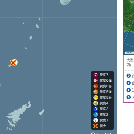
大型
西に