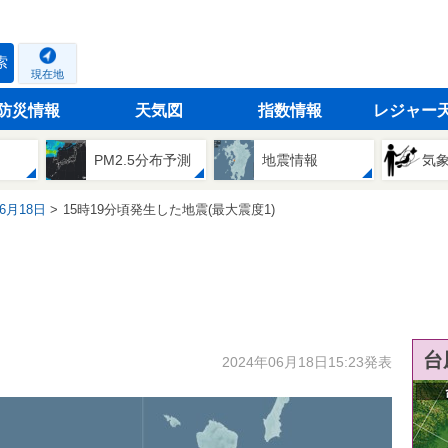
索
現在地
防災情報
天気図
指数情報
レジャー
PM2.5分布予測
地震情報
気
06月18日
15時19分頃発生した地震(最大震度1)
台
2024年06月18日15:23発表