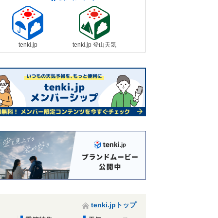
tenki.jp
tenki.jp 登山天気
tenki.jpトップ