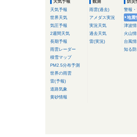
天気予報
観測
防災
天気予報
雨雲(過去)
警報・
世界天気
アメダス実況
地震
気圧予報
実況天気
津波情
2週間天気
過去天気
火山情
長期予報
雷(実況)
台風情
雨雲レーダー
知る防
積雪マップ
PM2.5分布予測
世界の雨雲
雷(予報)
道路気象
黄砂情報