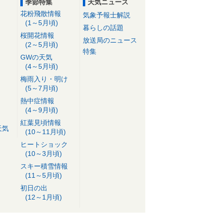
季節特集
天気ニュース
花粉飛散情報
気象予報士解説
(1～5月頃)
暮らしの話題
桜開花情報
放送局のニュース
(2～5月頃)
特集
GWの天気
(4～5月頃)
梅雨入り・明け
(5～7月頃)
熱中症情報
(4～9月頃)
紅葉見頃情報
天気
(10～11月頃)
ヒートショック
(10～3月頃)
スキー積雪情報
(11～5月頃)
初日の出
(12～1月頃)