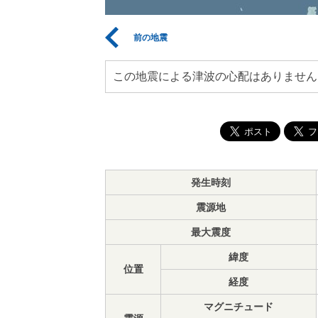
前の地震
この地震による津波の心配はありません
発生時刻
震源地
最大震度
緯度
位置
経度
マグニチュード