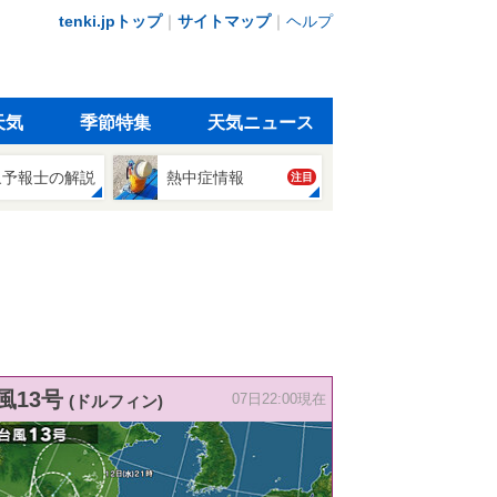
tenki.jpトップ
｜
サイトマップ
｜
ヘルプ
天気
季節特集
天気ニュース
象予報士の解説
熱中症情報
注目
風13号
(ドルフィン)
07日22:00現在