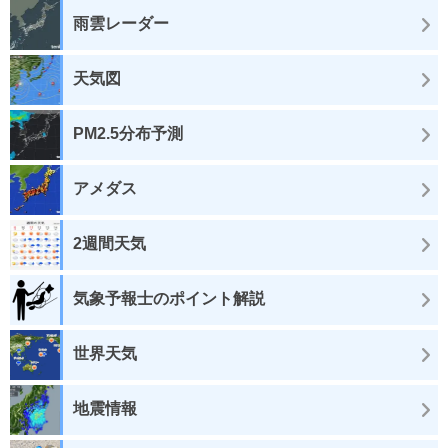
雨雲レーダー
天気図
PM2.5分布予測
アメダス
2週間天気
気象予報士のポイント解説
世界天気
地震情報