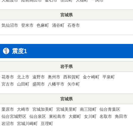
宮城県
気仙沼市
登米市
色麻町
涌谷町
石巻市
震度1
岩手県
花巻市
北上市
遠野市
奥州市
西和賀町
金ケ崎町
平泉町
宮古市
山田町
盛岡市
八幡平市
矢巾町
宮城県
栗原市
大崎市
宮城加美町
宮城美里町
南三陸町
仙台青葉区
仙台宮城野区
仙台泉区
東松島市
大郷町
女川町
名取市
角田市
岩沼市
宮城川崎町
亘理町