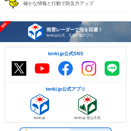
確かな情報と行動で防災力アップ
雨雲レーダーで雨を回避！
tenki.jp公式 天気予報アプリ
tenki.jp公式SNS
tenki.jp公式アプリ
tenki.jp
tenki.jp 登山天気