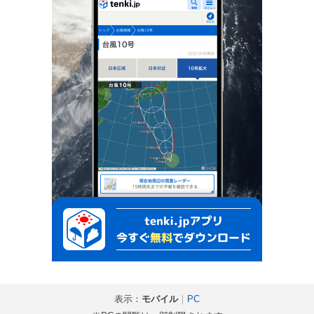
表示：
モバイル
｜
PC