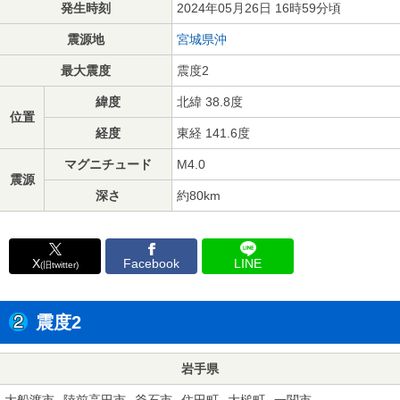
発生時刻
2024年05月26日 16時59分頃
震源地
宮城県沖
最大震度
震度2
緯度
北緯 38.8度
位置
経度
東経 141.6度
マグニチュード
M4.0
震源
深さ
約80km
X
Facebook
LINE
(旧twitter)
震度2
岩手県
大船渡市
陸前高田市
釜石市
住田町
大槌町
一関市