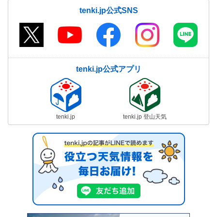
tenki.jp公式SNS
tenki.jp公式アプリ
tenki.jp
tenki.jp 登山天気