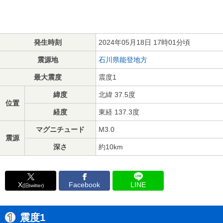
発生時刻
2024年05月18日 17時01分頃
震源地
石川県能登地方
最大震度
震度1
緯度
北緯 37.5度
位置
経度
東経 137.3度
マグニチュード
M3.0
震源
深さ
約10km
X
Facebook
LINE
(旧twitter)
震度1