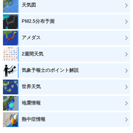
天気図
PM2.5分布予測
アメダス
2週間天気
気象予報士のポイント解説
世界天気
地震情報
熱中症情報