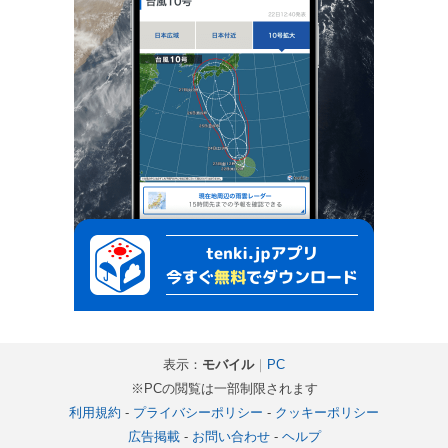
表示：
モバイル
｜
PC
※PCの閲覧は一部制限されます
利用規約
-
プライバシーポリシー
-
クッキーポリシー
広告掲載
-
お問い合わせ
-
ヘルプ