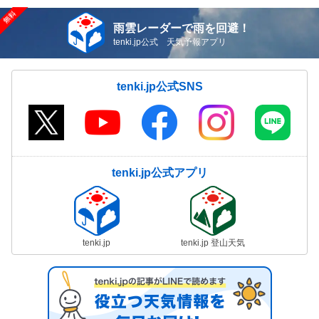
雨雲レーダーで雨を回避！
tenki.jp公式 天気予報アプリ
tenki.jp公式SNS
tenki.jp公式アプリ
tenki.jp
tenki.jp 登山天気