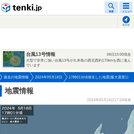
tenki.jp
検索
メニュー
現在地
台風13号情報
08日15:00現在
大型で非常に強い台風13号が久米島の西北西約170kmを西に進ん
でいます
過去の地震情報
2024年05月18日
17時01分頃発生した地震(最大震度1)
地震情報
2024年05月18日17:04発表