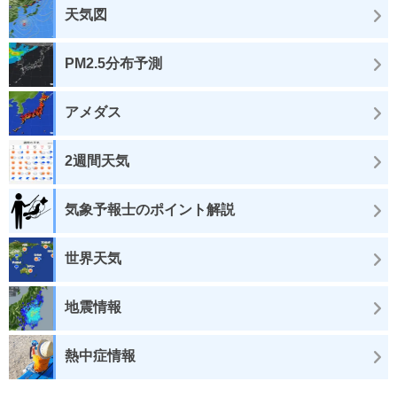
天気図
PM2.5分布予測
アメダス
2週間天気
気象予報士のポイント解説
世界天気
地震情報
熱中症情報