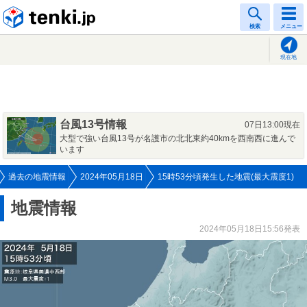
tenki.jp
検索
メニュー
現在地
台風13号情報
07日13:00現在
大型で強い台風13号が名護市の北北東約40kmを西南西に進んで
います
過去の地震情報
2024年05月18日
15時53分頃発生した地震(最大震度1)
地震情報
2024年05月18日15:56発表