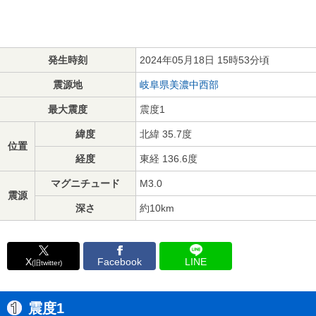
発生時刻
2024年05月18日 15時53分頃
震源地
岐阜県美濃中西部
最大震度
震度1
緯度
北緯 35.7度
位置
経度
東経 136.6度
マグニチュード
M3.0
震源
深さ
約10km
X
Facebook
LINE
(旧twitter)
震度1