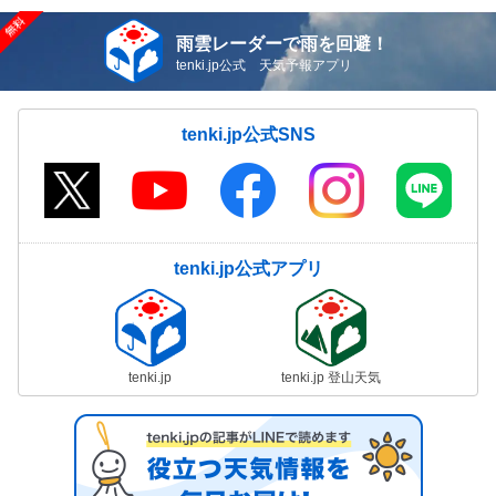
雨雲レーダーで雨を回避！
tenki.jp公式 天気予報アプリ
tenki.jp公式SNS
tenki.jp公式アプリ
tenki.jp
tenki.jp 登山天気