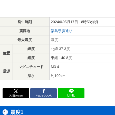
発生時刻
2024年05月17日 18時53分頃
震源地
福島県浜通り
最大震度
震度1
緯度
北緯 37.3度
位置
経度
東経 140.8度
マグニチュード
M3.4
震源
深さ
約100km
X
Facebook
LINE
(旧twitter)
震度1