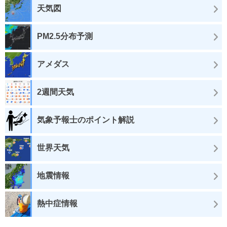
天気図
PM2.5分布予測
アメダス
2週間天気
気象予報士のポイント解説
世界天気
地震情報
熱中症情報