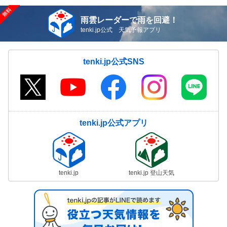
雨雲レーダーで雨を回避！
tenki.jp公式 天気予報アプリ
tenki.jp公式SNS
tenki.jp公式アプリ
tenki.jp
tenki.jp 登山天気