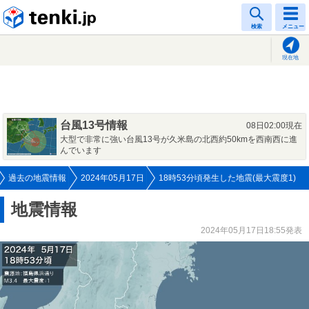
tenki.jp
検索
メニュー
現在地
台風13号情報
08日02:00現在
大型で非常に強い台風13号が久米島の北西約50kmを西南西に進
んでいます
過去の地震情報
2024年05月17日
18時53分頃発生した地震(最大震度1)
地震情報
2024年05月17日18:55発表