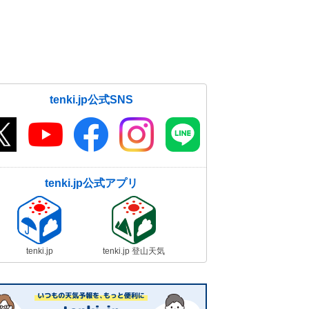
tenki.jp公式SNS
tenki.jp公式アプリ
tenki.jp
tenki.jp 登山天気