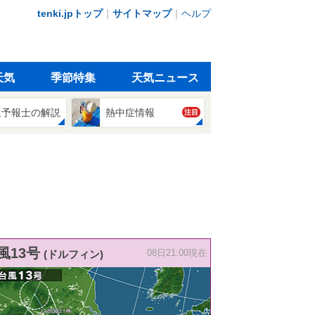
tenki.jpトップ
｜
サイトマップ
｜
ヘルプ
天気
季節特集
天気ニュース
象予報士の解説
熱中症情報
注目
風13号
(ドルフィン)
08日21:00現在