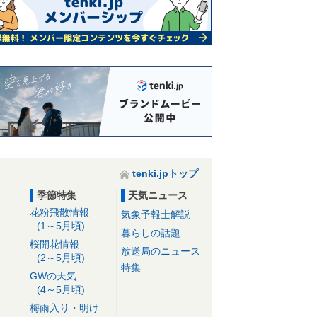
tenki.jpトップ
季節特集
天気ニュース
花粉飛散情報
気象予報士解説
(1～5月頃)
暮らしの話題
桜開花情報
放送局のニュース
(2～5月頃)
特集
GWの天気
(4～5月頃)
梅雨入り・明け