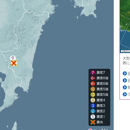
大型
西に