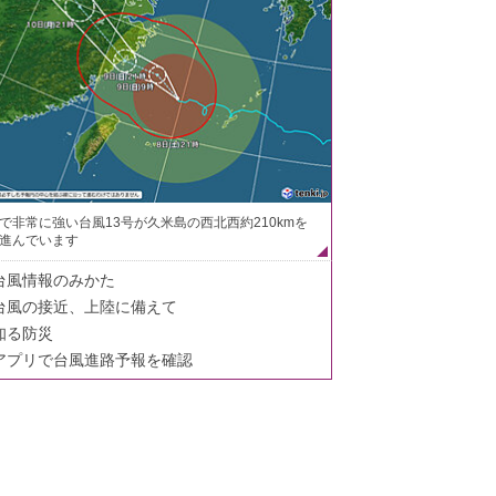
で非常に強い台風13号が久米島の西北西約210kmを
進んでいます
台風情報のみかた
台風の接近、上陸に備えて
知る防災
アプリで台風進路予報を確認