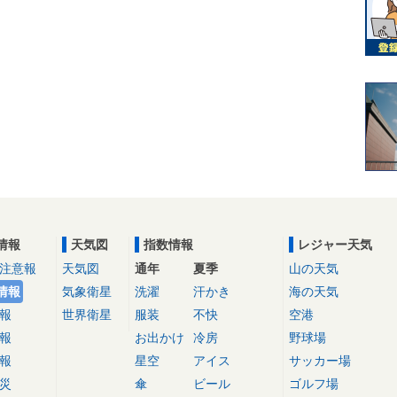
情報
天気図
指数情報
レジャー天気
注意報
天気図
通年
夏季
山の天気
情報
気象衛星
洗濯
汗かき
海の天気
報
世界衛星
服装
不快
空港
報
お出かけ
冷房
野球場
報
星空
アイス
サッカー場
災
傘
ビール
ゴルフ場