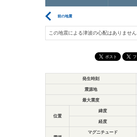
前の地震
この地震による津波の心配はありません
発生時刻
震源地
最大震度
緯度
位置
経度
マグニチュード