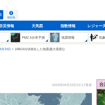
索
現在地
防災情報
天気図
指数情報
レジャー
PM2.5分布予測
地震情報
気
04月24日
10時14分頃発生した地震(最大震度1)
台
2024年04月24日10:17発表