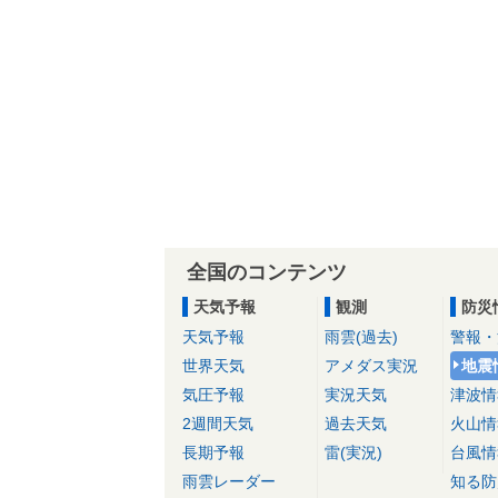
全国のコンテンツ
天気予報
観測
防災
天気予報
雨雲(過去)
警報・
世界天気
アメダス実況
地震
気圧予報
実況天気
津波情
2週間天気
過去天気
火山情
長期予報
雷(実況)
台風情
雨雲レーダー
知る防