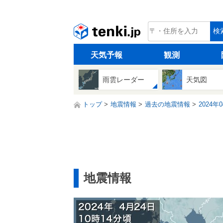
tenki.jp
検
天気予報
観測
雨雲レーダー
天気図
トップ
地震情報
過去の地震情報
2024年
地震情報