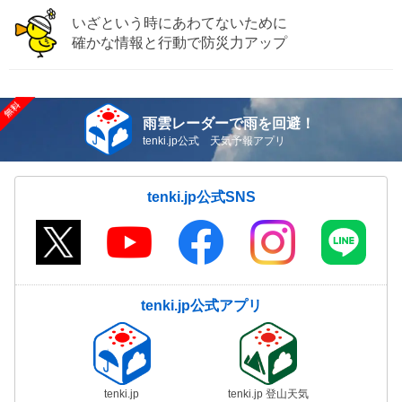
いざという時にあわてないために
確かな情報と行動で防災力アップ
雨雲レーダーで雨を回避！
tenki.jp公式 天気予報アプリ
tenki.jp公式SNS
tenki.jp公式アプリ
tenki.jp
tenki.jp 登山天気