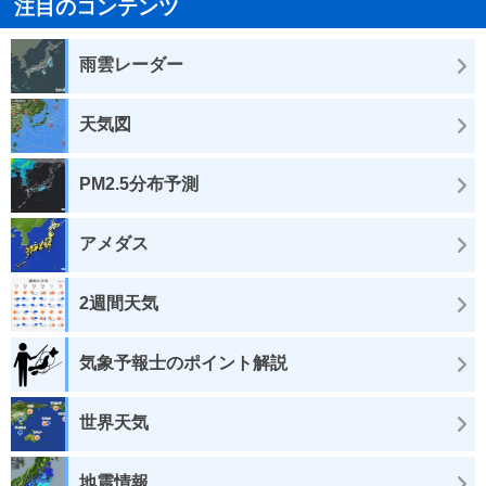
注目のコンテンツ
雨雲レーダー
天気図
PM2.5分布予測
アメダス
2週間天気
気象予報士のポイント解説
世界天気
地震情報