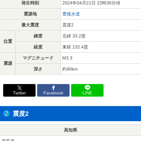
発生時刻
2024年04月21日 22時36分頃
震源地
豊後水道
最大震度
震度2
緯度
北緯 33.2度
位置
経度
東経 132.4度
マグニチュード
M3.3
震源
深さ
約40km
Twitter
Facebook
LINE
震度2
高知県
宿毛市