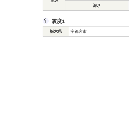
震源
深さ
震度1
栃木県
宇都宮市