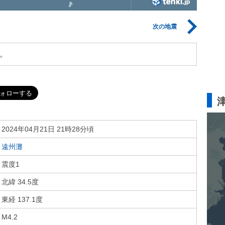
次の地震
。
2024年04月21日 21時28分頃
遠州灘
震度1
北緯 34.5度
東経 137.1度
M4.2