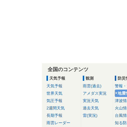
全国のコンテンツ
天気予報
観測
防災
天気予報
雨雲(過去)
警報・
世界天気
アメダス実況
地震
気圧予報
実況天気
津波情
2週間天気
過去天気
火山情
長期予報
雷(実況)
台風情
雨雲レーダー
知る防