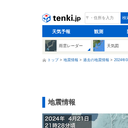
tenki.jp
検
天気予報
観測
雨雲レーダー
天気図
トップ
地震情報
過去の地震情報
2024年
地震情報