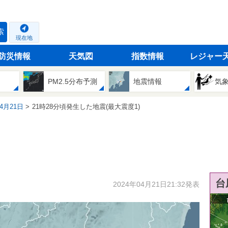
索
現在地
防災情報
天気図
指数情報
レジャー
PM2.5分布予測
地震情報
気
04月21日
21時28分頃発生した地震(最大震度1)
台
2024年04月21日21:32発表