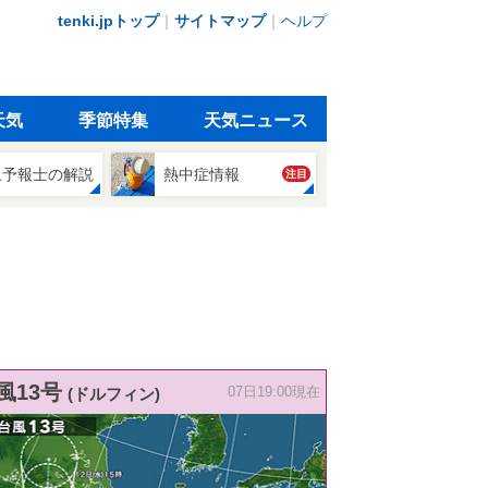
tenki.jpトップ
｜
サイトマップ
｜
ヘルプ
天気
季節特集
天気ニュース
象予報士の解説
熱中症情報
注目
風13号
(ドルフィン)
07日19:00現在