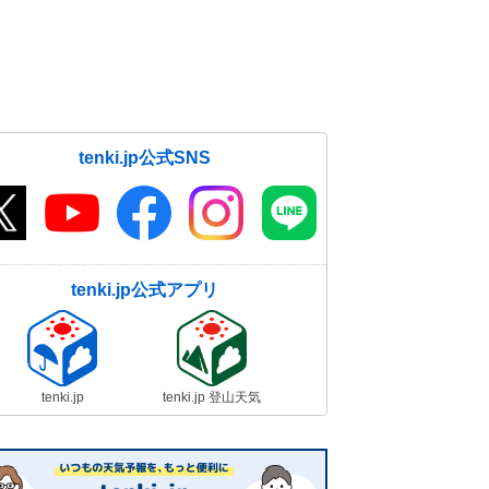
tenki.jp公式SNS
tenki.jp公式アプリ
tenki.jp
tenki.jp 登山天気