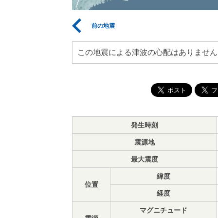
前の地震
この地震による津波の心配はありません
発生時刻
震源地
最大震度
緯度
位置
経度
マグニチュード