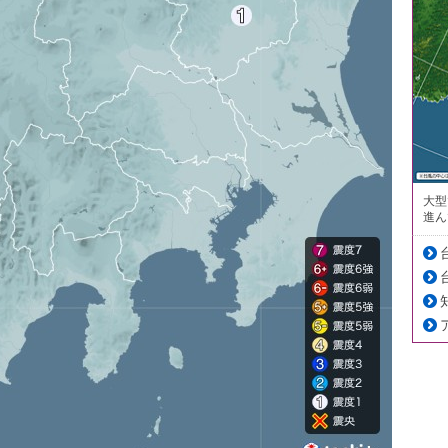
大型
進ん