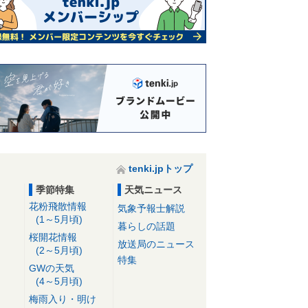
tenki.jpトップ
季節特集
天気ニュース
花粉飛散情報
気象予報士解説
(1～5月頃)
暮らしの話題
桜開花情報
放送局のニュース
(2～5月頃)
特集
GWの天気
(4～5月頃)
梅雨入り・明け