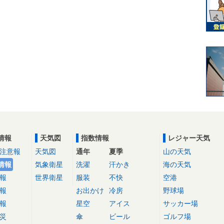
情報
天気図
指数情報
レジャー天気
注意報
天気図
通年
夏季
山の天気
情報
気象衛星
洗濯
汗かき
海の天気
報
世界衛星
服装
不快
空港
報
お出かけ
冷房
野球場
報
星空
アイス
サッカー場
災
傘
ビール
ゴルフ場