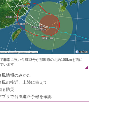
で非常に強い台風13号が那覇市の北約100kmを西に
でいます
台風情報のみかた
台風の接近、上陸に備えて
知る防災
アプリで台風進路予報を確認