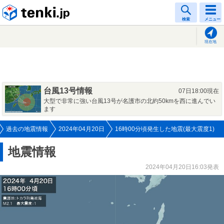
tenki.jp
検索
メニュー
現在地
台風13号情報
07日18:00現在
大型で非常に強い台風13号が名護市の北約50kmを西に進んでい
ます
過去の地震情報
2024年04月20日
16時00分頃発生した地震(最大震度1)
地震情報
2024年04月20日16:03発表