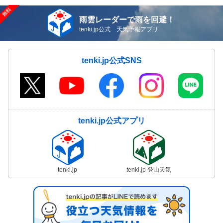
雨雲レーダーで雨を回避！
tenki.jp公式 天気予報アプリ
tenki.jp公式SNS
tenki.jp公式アプリ
tenki.jp
tenki.jp 登山天気