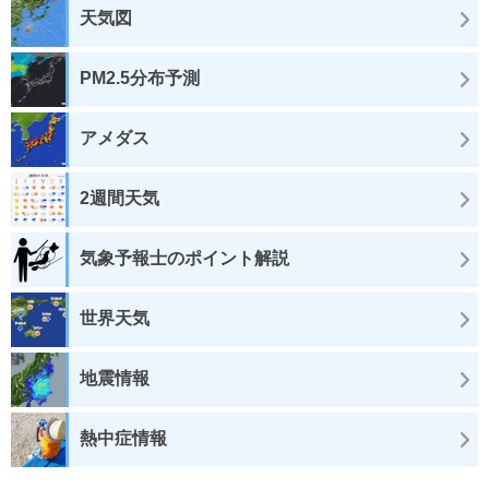
天気図
PM2.5分布予測
アメダス
2週間天気
気象予報士のポイント解説
世界天気
地震情報
熱中症情報