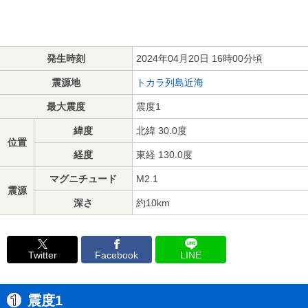
発生時刻
2024年04月20日 16時00分頃
震源地
トカラ列島近海
最大震度
震度1
緯度
北緯 30.0度
位置
経度
東経 130.0度
マグニチュード
M2.1
震源
深さ
約10km
Twitter
Facebook
LINE
震度1