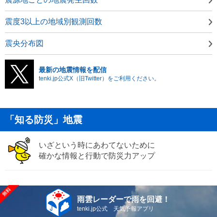
震度3以上の地域別観測回数
震央分布図
最新の地震情報を配信
tenki.jp公式X（旧Twitter）をご利用ください。
「知る防災」地震
いざという時にあわてないために
確かな情報と行動で防災力アップ
雨雲レーダーで雨を回避！
tenki.jp公式 天気予報アプリ