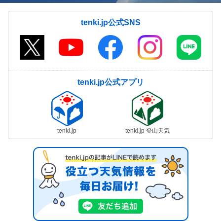
tenki.jp公式SNS
tenki.jp公式アプリ
tenki.jp
tenki.jp 登山天気