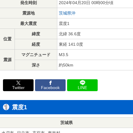
発生時刻
2024年04月20日 00時00分頃
震源地
茨城県沖
最大震度
震度1
緯度
北緯 36.6度
位置
経度
東経 141.0度
マグニチュード
M3.5
震源
深さ
約50km
Twitter
Facebook
LINE
震度1
茨城県
水戸市
日立市
高萩市
東海村