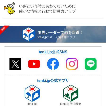
いざという時にあわてないために
確かな情報と行動で防災力アップ
雨雲レーダーで雨を回避！
tenki.jp公式 天気予報アプリ
tenki.jp公式SNS
tenki.jp公式アプリ
tenki.jp
tenki.jp 登山天気