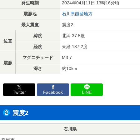
発生時刻
2024年04月11日 13時16分頃
震源地
石川県能登地方
最大震度
震度2
緯度
北緯 37.5度
位置
経度
東経 137.2度
マグニチュード
M3.7
震源
深さ
約10km
Twitter
Facebook
LINE
震度2
石川県
珠洲市