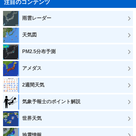
注目のコンテンツ
雨雲レーダー
天気図
PM2.5分布予測
アメダス
2週間天気
気象予報士のポイント解説
世界天気
地震情報