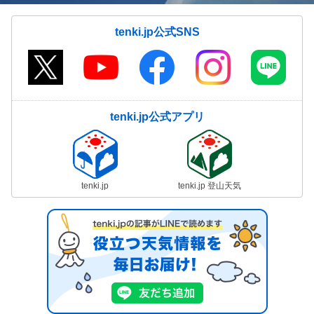
tenki.jp公式SNS
tenki.jp公式アプリ
tenki.jp
tenki.jp 登山天気