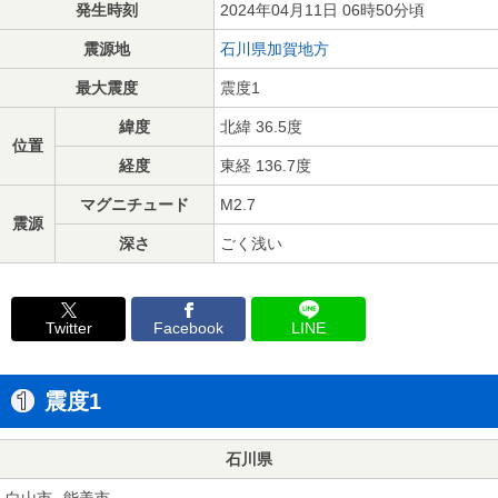
発生時刻
2024年04月11日 06時50分頃
震源地
石川県加賀地方
最大震度
震度1
緯度
北緯 36.5度
位置
経度
東経 136.7度
マグニチュード
M2.7
震源
深さ
ごく浅い
Twitter
Facebook
LINE
震度1
石川県
白山市
能美市