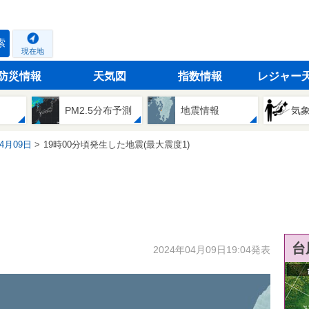
索
現在地
防災情報
天気図
指数情報
レジャー
PM2.5分布予測
地震情報
気
04月09日
19時00分頃発生した地震(最大震度1)
台
2024年04月09日19:04発表