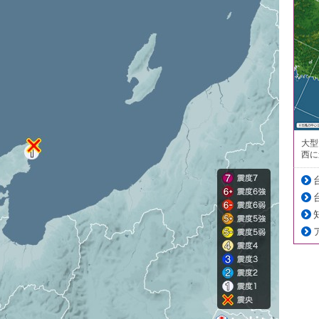
大型
西に