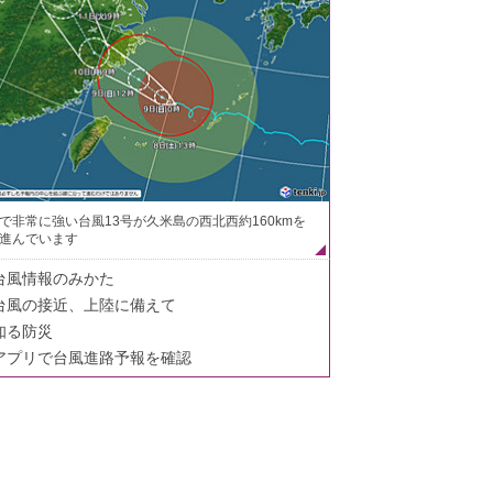
で非常に強い台風13号が久米島の西北西約160kmを
進んでいます
台風情報のみかた
台風の接近、上陸に備えて
知る防災
アプリで台風進路予報を確認