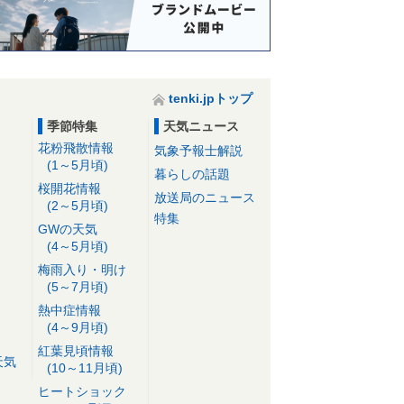
tenki.jpトップ
季節特集
天気ニュース
花粉飛散情報
気象予報士解説
(1～5月頃)
暮らしの話題
桜開花情報
放送局のニュース
(2～5月頃)
特集
GWの天気
(4～5月頃)
梅雨入り・明け
(5～7月頃)
熱中症情報
(4～9月頃)
紅葉見頃情報
天気
(10～11月頃)
ヒートショック