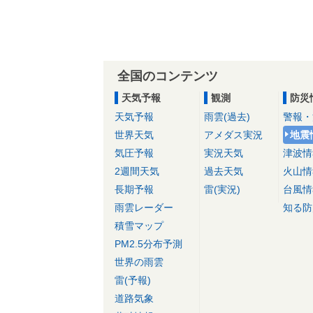
全国のコンテンツ
天気予報
観測
防災
天気予報
雨雲(過去)
警報・
世界天気
アメダス実況
地震
気圧予報
実況天気
津波情
2週間天気
過去天気
火山情
長期予報
雷(実況)
台風情
雨雲レーダー
知る防
積雪マップ
PM2.5分布予測
世界の雨雲
雷(予報)
道路気象