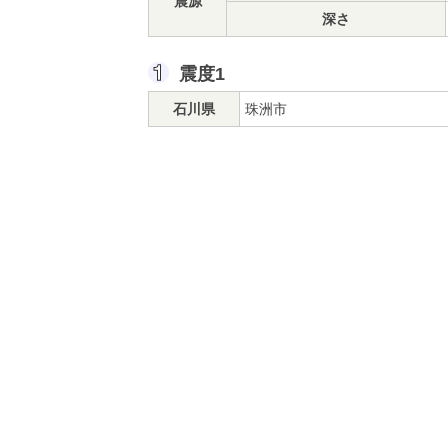
震源
深さ
震度1
石川県
珠洲市