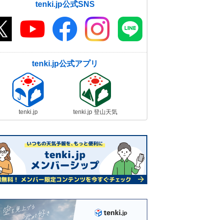
tenki.jp公式SNS
tenki.jp公式アプリ
tenki.jp
tenki.jp 登山天気