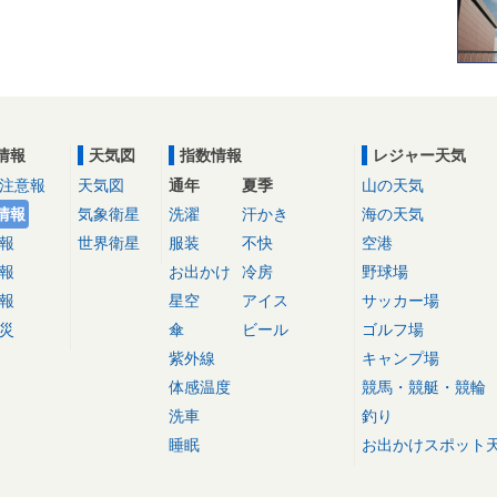
情報
天気図
指数情報
レジャー天気
注意報
天気図
通年
夏季
山の天気
情報
気象衛星
洗濯
汗かき
海の天気
報
世界衛星
服装
不快
空港
報
お出かけ
冷房
野球場
報
星空
アイス
サッカー場
災
傘
ビール
ゴルフ場
紫外線
キャンプ場
体感温度
競馬・競艇・競輪
洗車
釣り
睡眠
お出かけスポット