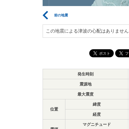
前の地震
この地震による津波の心配はありません
発生時刻
震源地
最大震度
緯度
位置
経度
マグニチュード