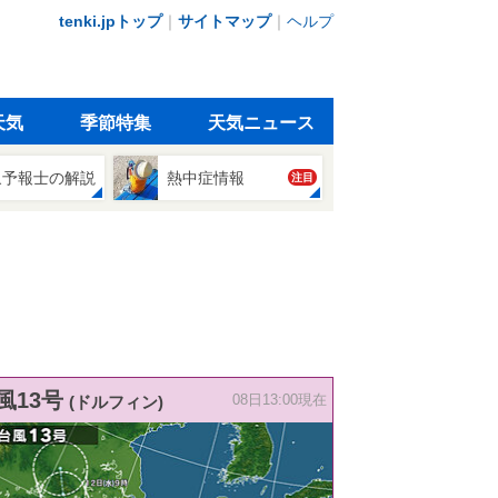
tenki.jpトップ
｜
サイトマップ
｜
ヘルプ
天気
季節特集
天気ニュース
象予報士の解説
熱中症情報
注目
風13号
(ドルフィン)
08日13:00現在