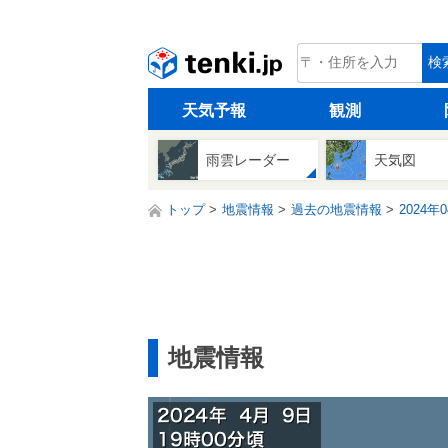
tenki.jp
検
天気予報
観測
雨雲レーダー
天気図
トップ
地震情報
過去の地震情報
2024年
地震情報