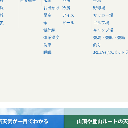
報
世界衛星
服装
不快
空港
報
お出かけ
冷房
野球場
報
星空
アイス
サッカー場
災
傘
ビール
ゴルフ場
紫外線
キャンプ場
体感温度
競馬・競艇・競輪
洗車
釣り
睡眠
お出かけスポット