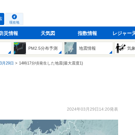
索
現在地
防災情報
天気図
指数情報
レジャー
PM2.5分布予測
地震情報
気
03月29日
14時17分頃発生した地震(最大震度1)
2024年03月29日14:20発表