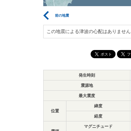
前の地震
この地震による津波の心配はありません
発生時刻
震源地
最大震度
緯度
位置
経度
マグニチュード