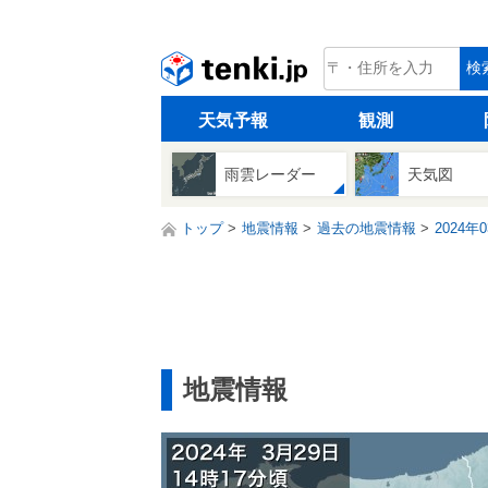
tenki.jp
検
天気予報
観測
雨雲レーダー
天気図
トップ
地震情報
過去の地震情報
2024年
地震情報