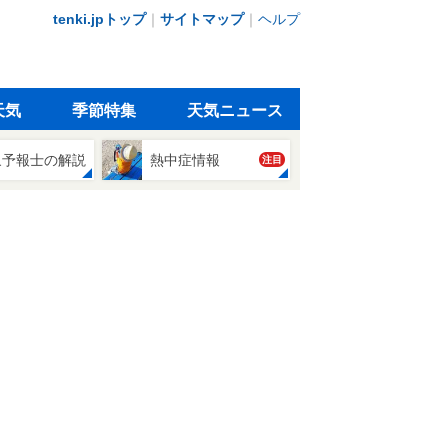
tenki.jpトップ
｜
サイトマップ
｜
ヘルプ
天気
季節特集
天気ニュース
象予報士の解説
熱中症情報
注目