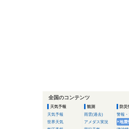
全国のコンテンツ
天気予報
観測
防災
天気予報
雨雲(過去)
警報・
世界天気
アメダス実況
地震