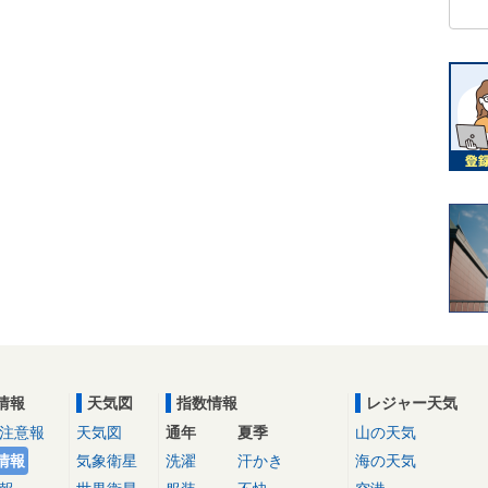
情報
天気図
指数情報
レジャー天気
注意報
天気図
通年
夏季
山の天気
情報
気象衛星
洗濯
汗かき
海の天気