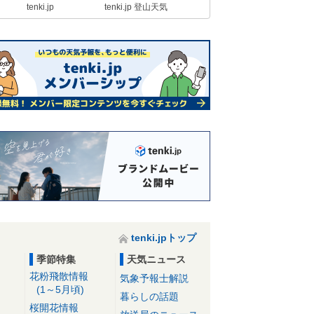
tenki.jp
tenki.jp 登山天気
tenki.jpトップ
季節特集
天気ニュース
花粉飛散情報
気象予報士解説
(1～5月頃)
暮らしの話題
桜開花情報