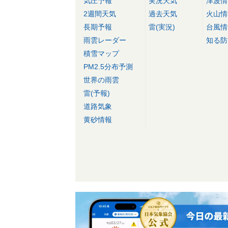
気圧予報
実況天気
津波情
2週間天気
過去天気
火山情
長期予報
雷(実況)
台風情
雨雲レーダー
知る防
積雪マップ
PM2.5分布予測
世界の雨雲
雷(予報)
道路気象
黄砂情報