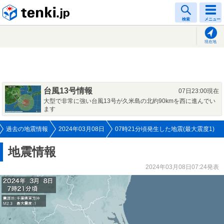
tenki.jp
検索
メニュー
現在地
台風13号情報
07日23:00現在
大型で非常に強い台風13号が久米島の北約90kmを西に進んでい
ます
過去の地震情報
2024年03月08日
07時21分頃発生した地震(最大震度1)
地震情報
2024年03月08日07:24発表