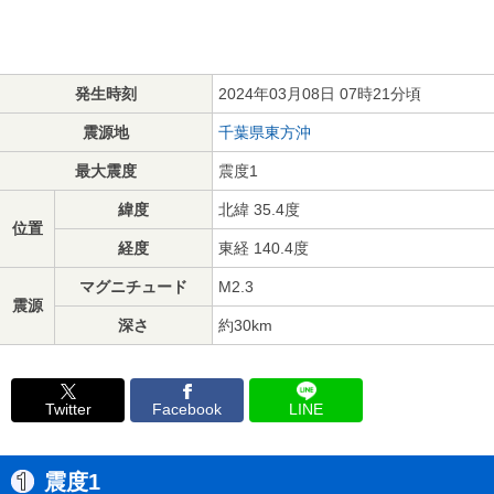
発生時刻
2024年03月08日 07時21分頃
震源地
千葉県東方沖
最大震度
震度1
緯度
北緯 35.4度
位置
経度
東経 140.4度
マグニチュード
M2.3
震源
深さ
約30km
Twitter
Facebook
LINE
震度1