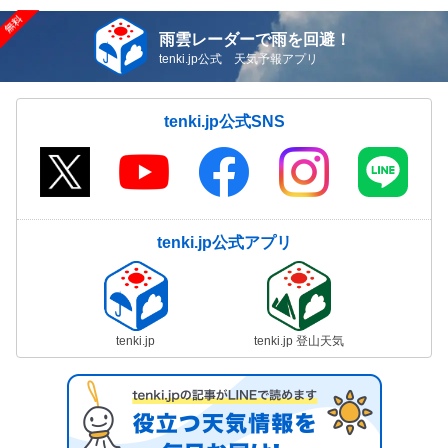
雨雲レーダーで雨を回避！
tenki.jp公式 天気予報アプリ
tenki.jp公式SNS
tenki.jp公式アプリ
tenki.jp
tenki.jp 登山天気