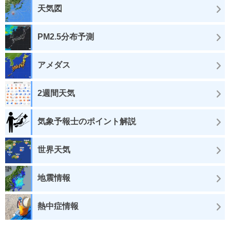
天気図
PM2.5分布予測
アメダス
2週間天気
気象予報士のポイント解説
世界天気
地震情報
熱中症情報