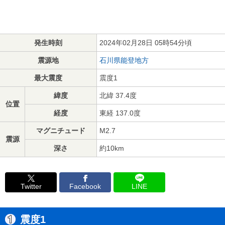
発生時刻
2024年02月28日 05時54分頃
震源地
石川県能登地方
最大震度
震度1
緯度
北緯 37.4度
位置
経度
東経 137.0度
マグニチュード
M2.7
震源
深さ
約10km
Twitter
Facebook
LINE
震度1