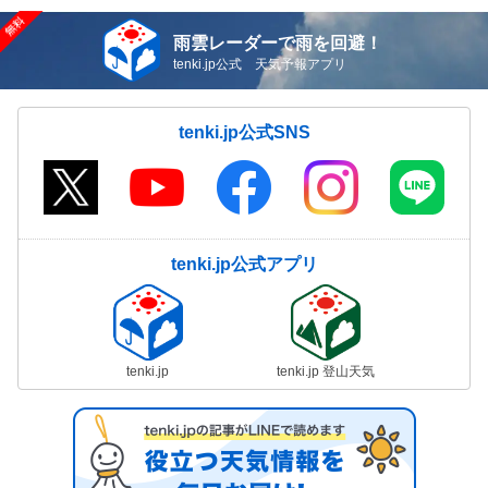
雨雲レーダーで雨を回避！
tenki.jp公式 天気予報アプリ
tenki.jp公式SNS
tenki.jp公式アプリ
tenki.jp
tenki.jp 登山天気