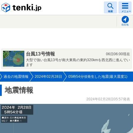
tenki.jp
検索
メニュー
現在地
台風13号情報
06日06:00現在
大型で強い台風13号が南大東島の東約320kmを西北西に進んでい
ます
過去の地震情報
2024年02月28日
05時54分頃発生した地震(最大震度1)
地震情報
2024年02月28日05:57発表