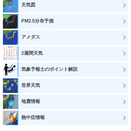
天気図
PM2.5分布予測
アメダス
2週間天気
気象予報士のポイント解説
世界天気
地震情報
熱中症情報