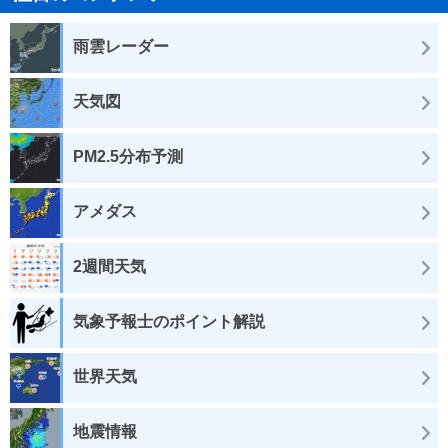
雨雲レーダー
天気図
PM2.5分布予測
アメダス
2週間天気
気象予報士のポイント解説
世界天気
地震情報