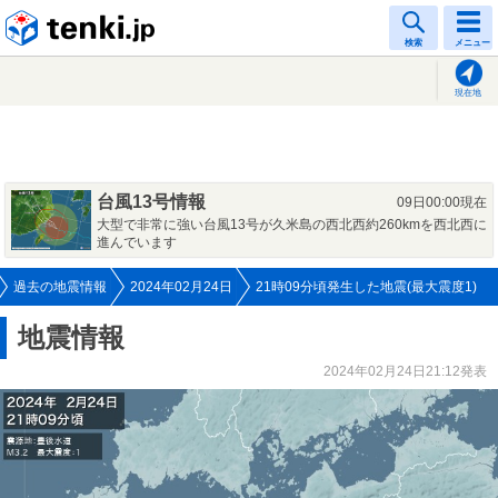
tenki.jp
検索
メニュー
現在地
台風13号情報
09日00:00現在
大型で非常に強い台風13号が久米島の西北西約260kmを西北西に
進んでいます
過去の地震情報
2024年02月24日
21時09分頃発生した地震(最大震度1)
地震情報
2024年02月24日21:12発表