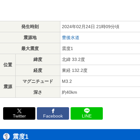
発生時刻
2024年02月24日 21時09分頃
震源地
豊後水道
最大震度
震度1
緯度
北緯 33.2度
位置
経度
東経 132.2度
マグニチュード
M3.2
震源
深さ
約40km
Twitter
Facebook
LINE
震度1