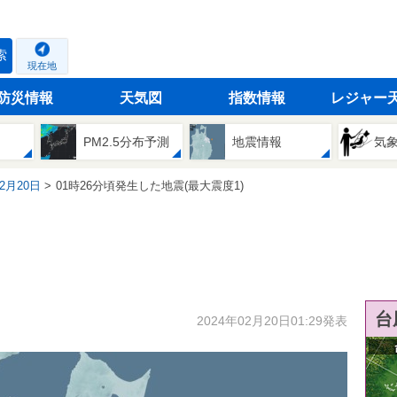
索
現在地
防災情報
天気図
指数情報
レジャー
PM2.5分布予測
地震情報
気
02月20日
01時26分頃発生した地震(最大震度1)
台
2024年02月20日01:29発表