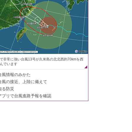
で非常に強い台風13号が久米島の北北西約70kmを西
んでいます
台風情報のみかた
台風の接近、上陸に備えて
知る防災
アプリで台風進路予報を確認