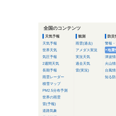
全国のコンテンツ
天気予報
観測
防災
天気予報
雨雲(過去)
警報・
世界天気
アメダス実況
地震
気圧予報
実況天気
津波情
2週間天気
過去天気
火山情
長期予報
雷(実況)
台風情
雨雲レーダー
知る防
積雪マップ
PM2.5分布予測
世界の雨雲
雷(予報)
道路気象