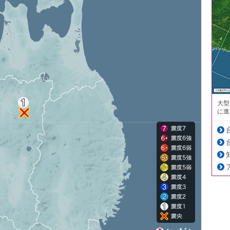
大型
に進