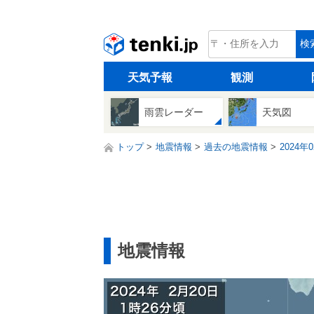
tenki.jp
検
天気予報
観測
雨雲レーダー
天気図
トップ
地震情報
過去の地震情報
2024年
地震情報