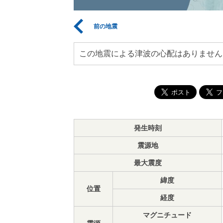
前の地震
この地震による津波の心配はありません
発生時刻
震源地
最大震度
緯度
位置
経度
マグニチュード