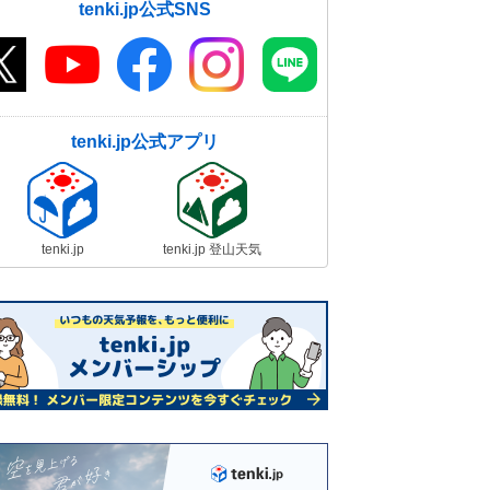
tenki.jp公式SNS
tenki.jp公式アプリ
tenki.jp
tenki.jp 登山天気