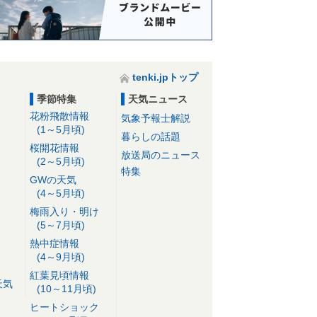
tenki.jpトップ
季節特集
天気ニュース
花粉飛散情報
気象予報士解説
(1～5月頃)
暮らしの話題
桜開花情報
放送局のニュース
(2～5月頃)
特集
GWの天気
(4～5月頃)
梅雨入り・明け
(5～7月頃)
熱中症情報
(4～9月頃)
紅葉見頃情報
天気
(10～11月頃)
ヒートショック