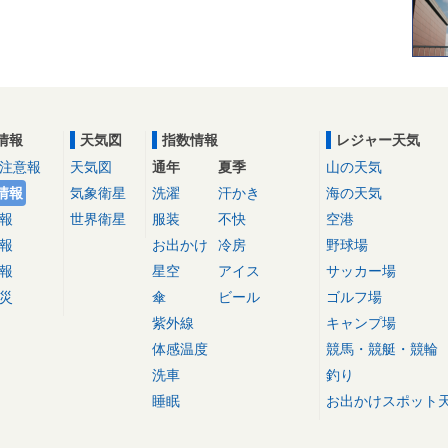
情報
天気図
指数情報
レジャー天気
注意報
天気図
通年
夏季
山の天気
情報
気象衛星
洗濯
汗かき
海の天気
報
世界衛星
服装
不快
空港
報
お出かけ
冷房
野球場
報
星空
アイス
サッカー場
災
傘
ビール
ゴルフ場
紫外線
キャンプ場
体感温度
競馬・競艇・競輪
洗車
釣り
睡眠
お出かけスポット