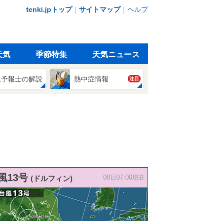
tenki.jpトップ
｜
サイトマップ
｜
ヘルプ
天気
季節特集
天気ニュース
象予報士の解説
熱中症情報
注目
風13号
(ドルフィン)
08日07:00現在