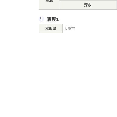
震源
深さ
震度1
秋田県
大館市