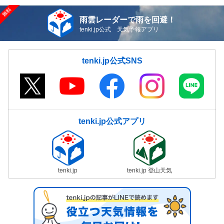
雨雲レーダーで雨を回避！
tenki.jp公式 天気予報アプリ
tenki.jp公式SNS
tenki.jp公式アプリ
tenki.jp
tenki.jp 登山天気