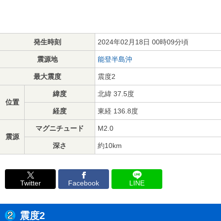
発生時刻
2024年02月18日 00時09分頃
震源地
能登半島沖
最大震度
震度2
緯度
北緯 37.5度
位置
経度
東経 136.8度
マグニチュード
M2.0
震源
深さ
約10km
Twitter
Facebook
LINE
震度2