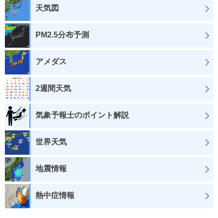
天気図
PM2.5分布予測
アメダス
2週間天気
気象予報士のポイント解説
世界天気
地震情報
熱中症情報