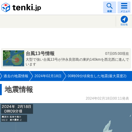
tenki.jp
検索
メニュー
現在地
台風13号情報
07日05:00現在
大型で強い台風13号が沖永良部島の東約140kmを西北西に進んで
います
過去の地震情報
2024年02月18日
00時09分頃発生した地震(最大震度2)
地震情報
2024年02月18日00:11発表