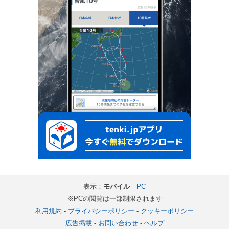
表示：
モバイル
｜
PC
※PCの閲覧は一部制限されます
利用規約
-
プライバシーポリシー
-
クッキーポリシー
広告掲載
-
お問い合わせ
-
ヘルプ