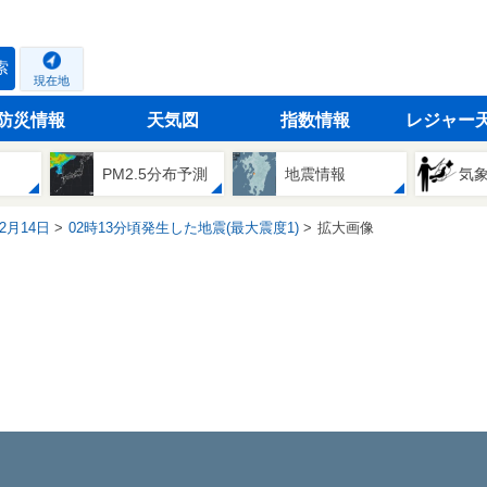
索
現在地
防災情報
天気図
指数情報
レジャー
PM2.5分布予測
地震情報
気
02月14日
02時13分頃発生した地震(最大震度1)
拡大画像