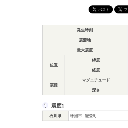
発生時刻
震源地
最大震度
緯度
位置
経度
マグニチュード
震源
深さ
震度1
石川県
珠洲市
能登町