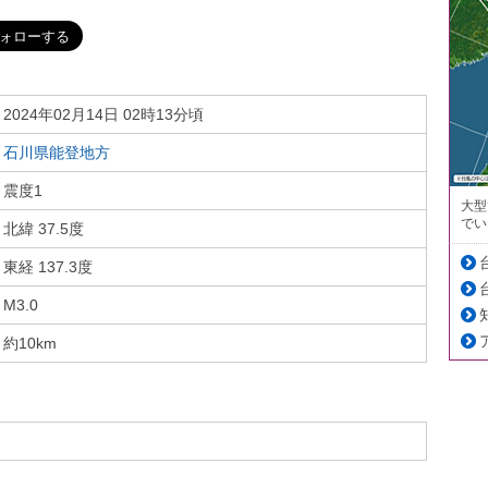
2024年02月14日 02時13分頃
石川県能登地方
震度1
大型
でい
北緯 37.5度
東経 137.3度
M3.0
約10km