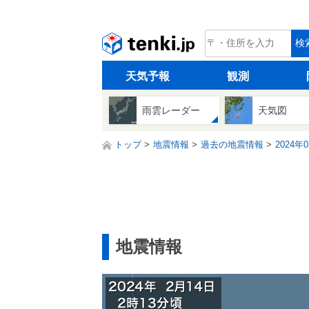
tenki.jp
検
天気予報
観測
雨雲レーダー
天気図
トップ
地震情報
過去の地震情報
2024年
地震情報