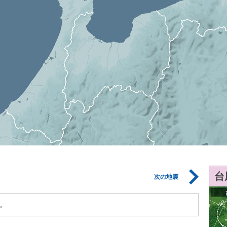
台
次の地震
。