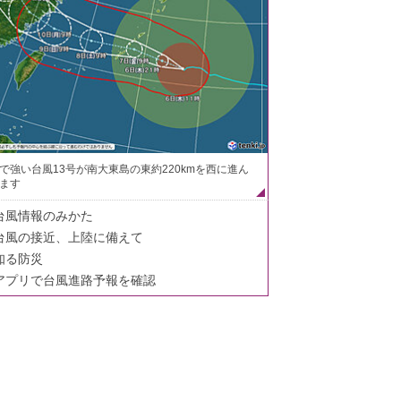
で強い台風13号が南大東島の東約220kmを西に進ん
ます
台風情報のみかた
台風の接近、上陸に備えて
知る防災
アプリで台風進路予報を確認