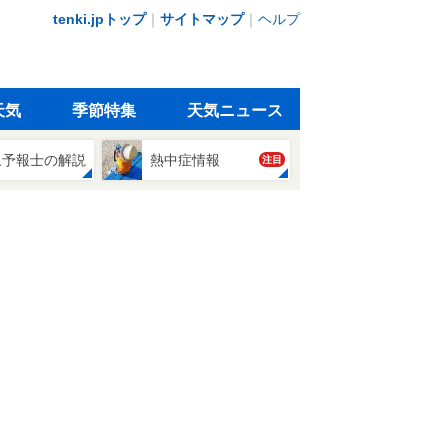
tenki.jpトップ
｜
サイトマップ
｜
ヘルプ
天気
季節特集
天気ニュース
象予報士の解説
熱中症情報
注目