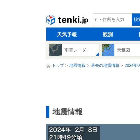
tenki.jp
検
天気予報
観測
雨雲レーダー
天気図
トップ
地震情報
過去の地震情報
2024年
地震情報