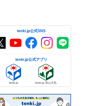
tenki.jp公式SNS
tenki.jp公式アプリ
tenki.jp
tenki.jp 登山天気