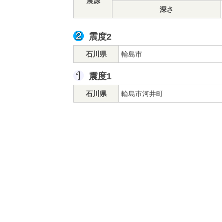
震源
深さ
震度2
石川県
輪島市
震度1
石川県
輪島市河井町