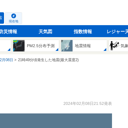
索
現在地
防災情報
天気図
指数情報
レジャー
PM2.5分布予測
地震情報
気
02月08日
21時49分頃発生した地震(最大震度2)
2024年02月08日21:52発表