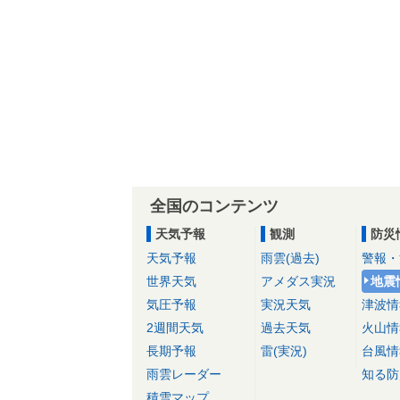
全国のコンテンツ
天気予報
観測
防災
天気予報
雨雲(過去)
警報・
世界天気
アメダス実況
地震
気圧予報
実況天気
津波情
2週間天気
過去天気
火山情
長期予報
雷(実況)
台風情
雨雲レーダー
知る防
積雪マップ