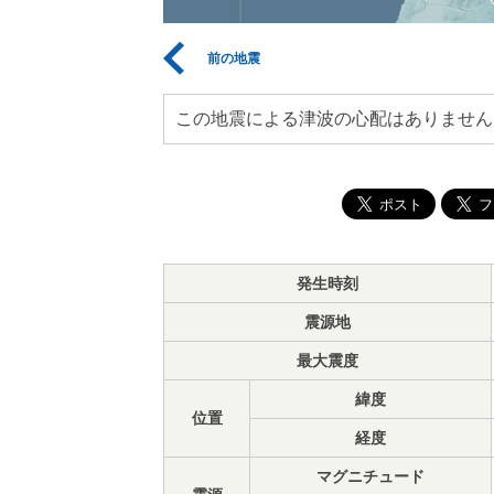
前の地震
この地震による津波の心配はありません
発生時刻
震源地
最大震度
緯度
位置
経度
マグニチュード