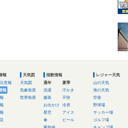
情報
天気図
指数情報
レジャー天気
注意報
天気図
通年
夏季
山の天気
情報
気象衛星
洗濯
汗かき
海の天気
報
世界衛星
服装
不快
空港
報
お出かけ
冷房
野球場
報
星空
アイス
サッカー場
災
傘
ビール
ゴルフ場
紫外線
キャンプ場