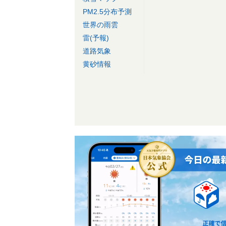
PM2.5分布予測
世界の雨雲
雷(予報)
道路気象
黄砂情報