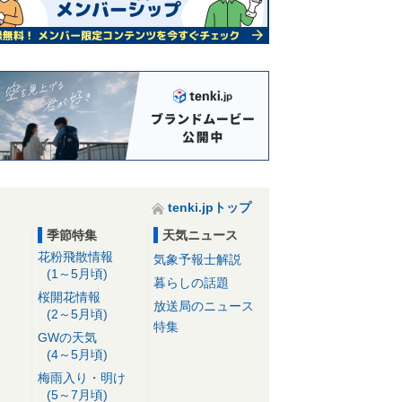
tenki.jpトップ
季節特集
天気ニュース
花粉飛散情報
気象予報士解説
(1～5月頃)
暮らしの話題
桜開花情報
放送局のニュース
(2～5月頃)
特集
GWの天気
(4～5月頃)
梅雨入り・明け
(5～7月頃)