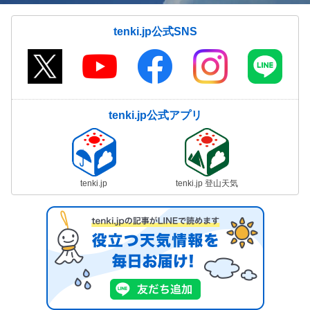
tenki.jp公式SNS
tenki.jp公式アプリ
tenki.jp
tenki.jp 登山天気