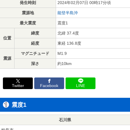
発生時刻
2024年02月07日 00時17分頃
震源地
能登半島沖
最大震度
震度1
緯度
北緯 37.4度
位置
経度
東経 136.8度
マグニチュード
M1.9
震源
深さ
約10km
Twitter
Facebook
LINE
震度1
石川県
輪島市