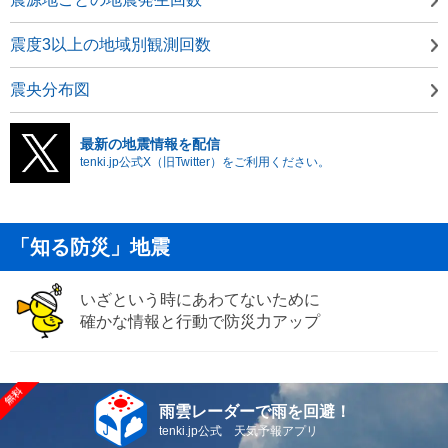
震度3以上の地域別観測回数
震央分布図
最新の地震情報を配信
tenki.jp公式X（旧Twitter）をご利用ください。
「知る防災」地震
いざという時にあわてないために
確かな情報と行動で防災力アップ
雨雲レーダーで雨を回避！
tenki.jp公式 天気予報アプリ