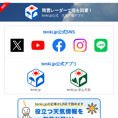
雨雲レーダーで雨を回避！
tenki.jp公式 天気予報アプリ
tenki.jp公式SNS
tenki.jp公式アプリ
tenki.jp
tenki.jp 登山天気