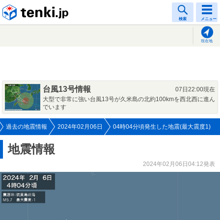
tenki.jp
検索
メニュー
現在地
台風13号情報
07日22:00現在
大型で非常に強い台風13号が久米島の北約100kmを西北西に進ん
でいます
過去の地震情報
2024年02月06日
04時04分頃発生した地震(最大震度1)
地震情報
2024年02月06日04:12発表