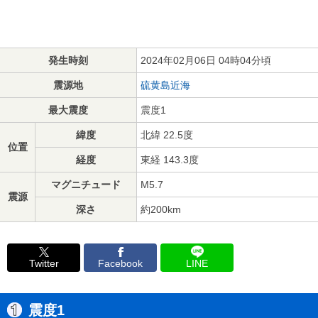
発生時刻
2024年02月06日 04時04分頃
震源地
硫黄島近海
最大震度
震度1
緯度
北緯 22.5度
位置
経度
東経 143.3度
マグニチュード
M5.7
震源
深さ
約200km
Twitter
Facebook
LINE
震度1