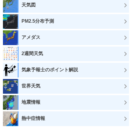
天気図
PM2.5分布予測
アメダス
2週間天気
気象予報士のポイント解説
世界天気
地震情報
熱中症情報