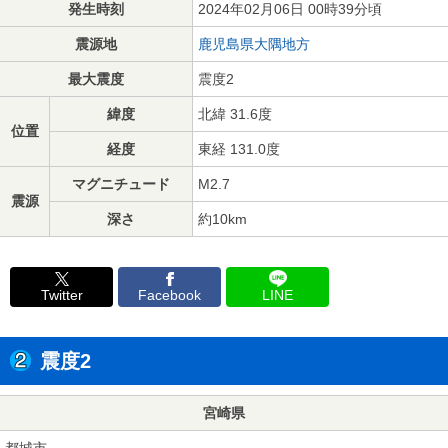
発生時刻
2024年02月06日 00時39分頃
震源地
鹿児島県大隅地方
最大震度
震度2
緯度
北緯 31.6度
位置
経度
東経 131.0度
マグニチュード
M2.7
震源
深さ
約10km
Twitter
Facebook
LINE
震度2
宮崎県
都城市