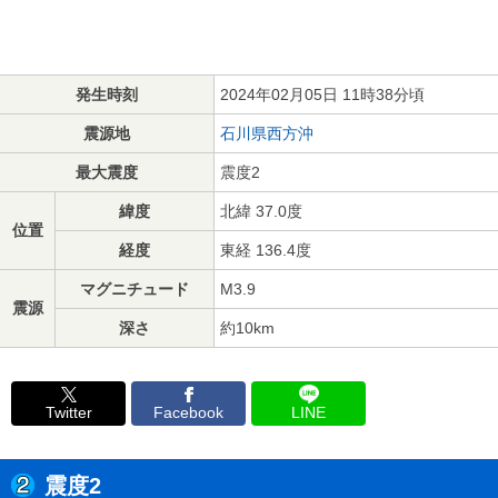
発生時刻
2024年02月05日 11時38分頃
震源地
石川県西方沖
最大震度
震度2
緯度
北緯 37.0度
位置
経度
東経 136.4度
マグニチュード
M3.9
震源
深さ
約10km
Twitter
Facebook
LINE
震度2