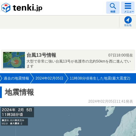
tenki.jp
検索
メニュー
現在地
台風13号情報
07日18:00現在
大型で非常に強い台風13号が名護市の北約50kmを西に進んでい
ます
過去の地震情報
2024年02月05日
11時38分頃発生した地震(最大震度2)
地震情報
2024年02月05日11:41発表