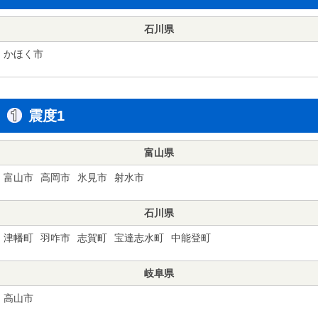
石川県
かほく市
震度1
富山県
富山市
高岡市
氷見市
射水市
石川県
津幡町
羽咋市
志賀町
宝達志水町
中能登町
岐阜県
高山市