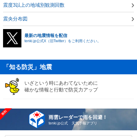
震度3以上の地域別観測回数
震央分布図
最新の地震情報を配信
tenki.jp公式X（旧Twitter）をご利用ください。
「知る防災」地震
いざという時にあわてないために
確かな情報と行動で防災力アップ
雨雲レーダーで雨を回避！
tenki.jp公式 天気予報アプリ