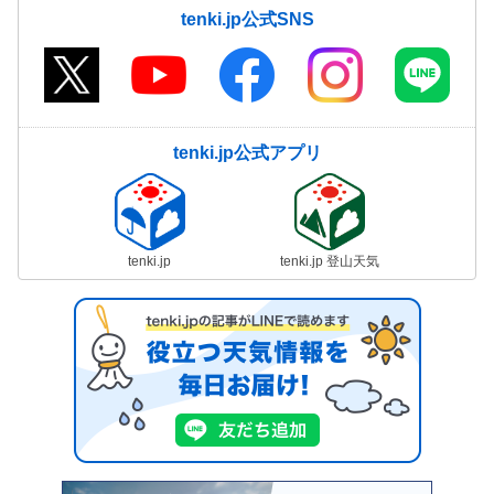
tenki.jp公式SNS
tenki.jp公式アプリ
tenki.jp
tenki.jp 登山天気