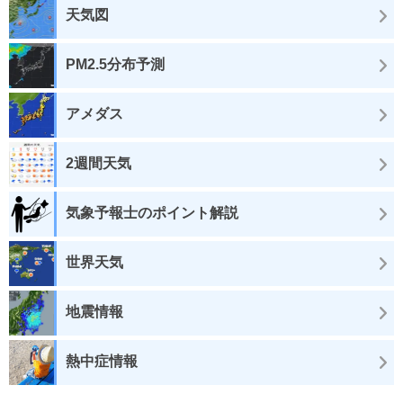
天気図
PM2.5分布予測
アメダス
2週間天気
気象予報士のポイント解説
世界天気
地震情報
熱中症情報