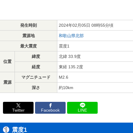
発生時刻
2024年02月05日 08時55分頃
震源地
和歌山県北部
最大震度
震度1
緯度
北緯 33.9度
位置
経度
東経 135.2度
マグニチュード
M2.6
震源
深さ
約10km
Twitter
Facebook
LINE
震度1