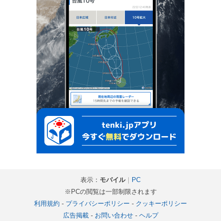
表示：
モバイル
｜
PC
※PCの閲覧は一部制限されます
利用規約
-
プライバシーポリシー
-
クッキーポリシー
広告掲載
-
お問い合わせ
-
ヘルプ