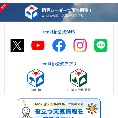
雨雲レーダーで雨を回避！
tenki.jp公式 天気予報アプリ
tenki.jp公式SNS
tenki.jp公式アプリ
tenki.jp
tenki.jp 登山天気