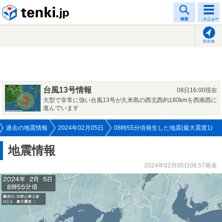
tenki.jp
検索
メニュー
現在地
台風13号情報
08日16:00現在
大型で非常に強い台風13号が久米島の西北西約180kmを西南西に
進んでいます
過去の地震情報
2024年02月05日
08時55分頃発生した地震(最大震度1)
地震情報
2024年02月05日08:57発表