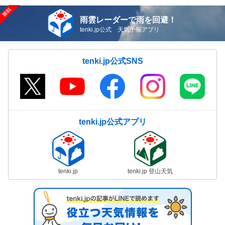
雨雲レーダーで雨を回避！
tenki.jp公式 天気予報アプリ
tenki.jp公式SNS
tenki.jp公式アプリ
tenki.jp
tenki.jp 登山天気