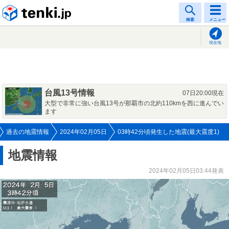
tenki.jp
検索
メニュー
現在地
台風13号情報
07日20:00現在
大型で非常に強い台風13号が那覇市の北約110kmを西に進んでい
ます
過去の地震情報
2024年02月05日
03時42分頃発生した地震(最大震度1)
地震情報
2024年02月05日03:44発表