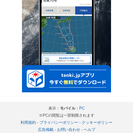
表示：
モバイル
｜
PC
※PCの閲覧は一部制限されます
利用規約
-
プライバシーポリシー
-
クッキーポリシー
広告掲載
-
お問い合わせ
-
ヘルプ