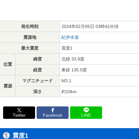
発生時刻
2024年02月05日 03時42分頃
震源地
紀伊水道
最大震度
震度1
緯度
北緯 33.9度
位置
経度
東経 135.0度
マグニチュード
M3.1
震源
深さ
約10km
Twitter
Facebook
LINE
震度1