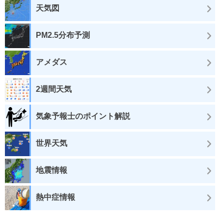
天気図
PM2.5分布予測
アメダス
2週間天気
気象予報士のポイント解説
世界天気
地震情報
熱中症情報