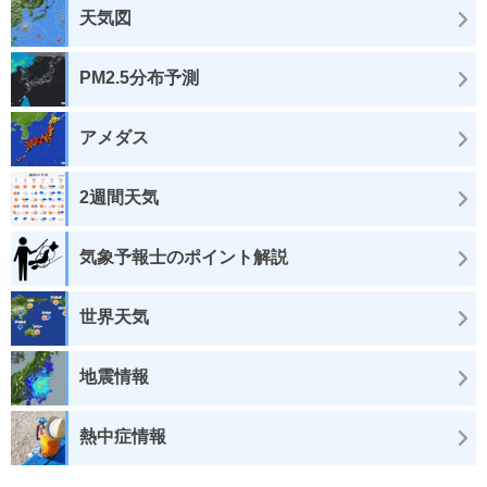
天気図
PM2.5分布予測
アメダス
2週間天気
気象予報士のポイント解説
世界天気
地震情報
熱中症情報