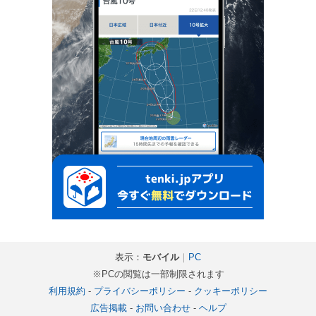
表示：
モバイル
｜
PC
※PCの閲覧は一部制限されます
利用規約
-
プライバシーポリシー
-
クッキーポリシー
広告掲載
-
お問い合わせ
-
ヘルプ