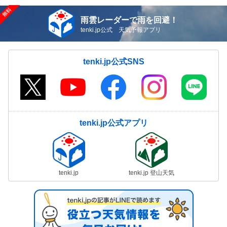
雨雲レーダーで雨を回避！
tenki.jp公式 天気予報アプリ
tenki.jp公式SNS
tenki.jp公式アプリ
tenki.jp
tenki.jp 登山天気