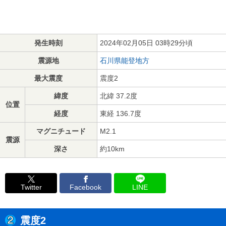
発生時刻
2024年02月05日 03時29分頃
震源地
石川県能登地方
最大震度
震度2
緯度
北緯 37.2度
位置
経度
東経 136.7度
マグニチュード
M2.1
震源
深さ
約10km
Twitter
Facebook
LINE
震度2