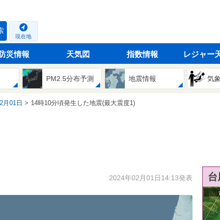
索
現在地
防災情報
天気図
指数情報
レジャー
PM2.5分布予測
地震情報
気
02月01日
14時10分頃発生した地震(最大震度1)
台
2024年02月01日14:13発表