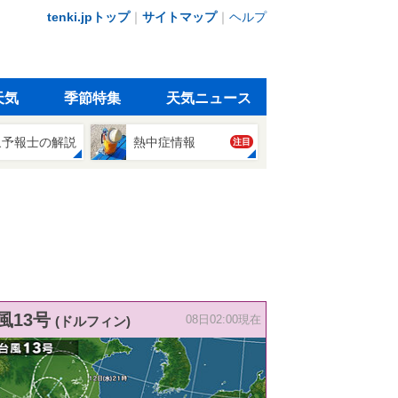
tenki.jpトップ
｜
サイトマップ
｜
ヘルプ
天気
季節特集
天気ニュース
象予報士の解説
熱中症情報
注目
風13号
(ドルフィン)
08日02:00現在