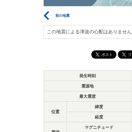
前の地震
この地震による津波の心配はありません
発生時刻
震源地
最大震度
緯度
位置
経度
マグニチュード