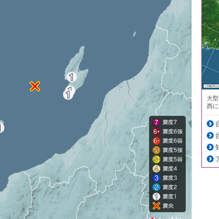
大型
西に