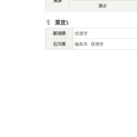
震源
深さ
震度1
新潟県
佐渡市
石川県
輪島市
珠洲市