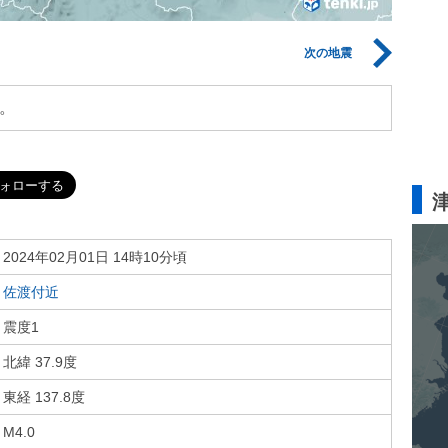
次の地震
。
2024年02月01日 14時10分頃
佐渡付近
震度1
北緯 37.9度
東経 137.8度
M4.0