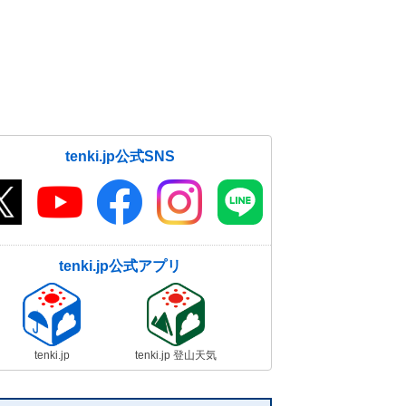
tenki.jp公式SNS
tenki.jp公式アプリ
tenki.jp
tenki.jp 登山天気