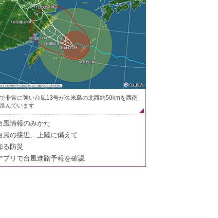
で非常に強い台風13号が久米島の北西約50kmを西南
進んでいます
台風情報のみかた
台風の接近、上陸に備えて
知る防災
アプリで台風進路予報を確認