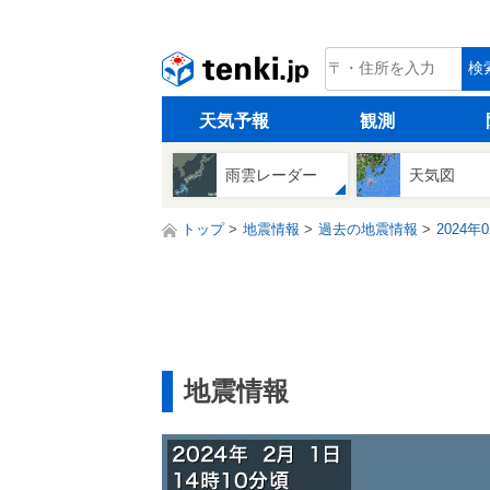
tenki.jp
検
天気予報
観測
雨雲レーダー
天気図
トップ
地震情報
過去の地震情報
2024年
地震情報