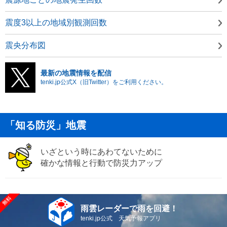
震度3以上の地域別観測回数
震央分布図
最新の地震情報を配信
tenki.jp公式X（旧Twitter）をご利用ください。
「知る防災」地震
いざという時にあわてないために
確かな情報と行動で防災力アップ
雨雲レーダーで雨を回避！
tenki.jp公式 天気予報アプリ