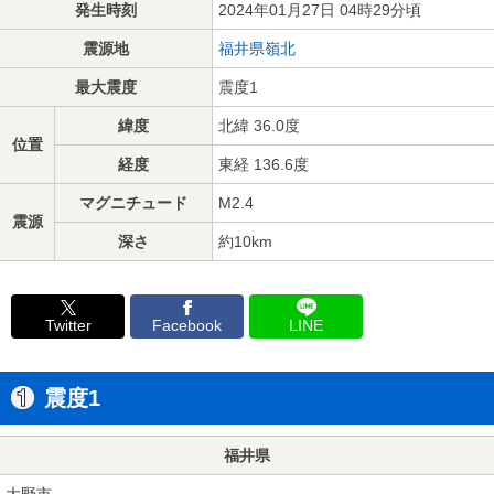
発生時刻
2024年01月27日 04時29分頃
震源地
福井県嶺北
最大震度
震度1
緯度
北緯 36.0度
位置
経度
東経 136.6度
マグニチュード
M2.4
震源
深さ
約10km
Twitter
Facebook
LINE
震度1
福井県
大野市