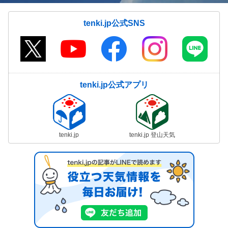
tenki.jp公式SNS
tenki.jp公式アプリ
tenki.jp
tenki.jp 登山天気