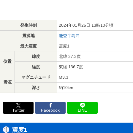
発生時刻
2024年01月25日 13時10分頃
震源地
能登半島沖
最大震度
震度1
緯度
北緯 37.3度
位置
経度
東経 136.7度
マグニチュード
M3.3
震源
深さ
約10km
Twitter
Facebook
LINE
震度1