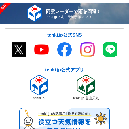
雨雲レーダーで雨を回避！
tenki.jp公式 天気予報アプリ
tenki.jp公式SNS
tenki.jp公式アプリ
tenki.jp
tenki.jp 登山天気