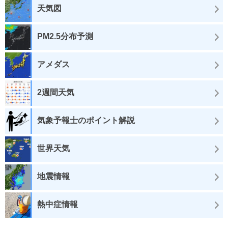
天気図
PM2.5分布予測
アメダス
2週間天気
気象予報士のポイント解説
世界天気
地震情報
熱中症情報