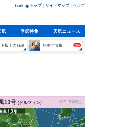
tenki.jpトップ
｜
サイトマップ
｜
ヘルプ
天気
季節特集
天気ニュース
象予報士の解説
熱中症情報
注目
風13号
(ドルフィン)
08日15:00現在