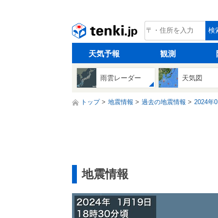
tenki.jp
検
天気予報
観測
雨雲レーダー
天気図
トップ
地震情報
過去の地震情報
2024年
地震情報