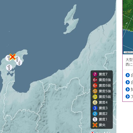
大型
西に