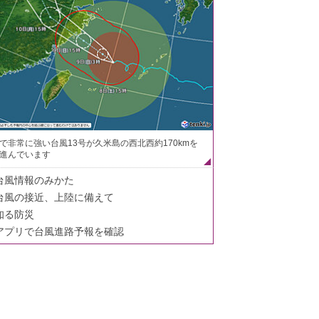
で非常に強い台風13号が久米島の西北西約170kmを
進んでいます
台風情報のみかた
台風の接近、上陸に備えて
知る防災
アプリで台風進路予報を確認