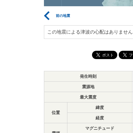
前の地震
この地震による津波の心配はありません
発生時刻
震源地
最大震度
緯度
位置
経度
マグニチュード