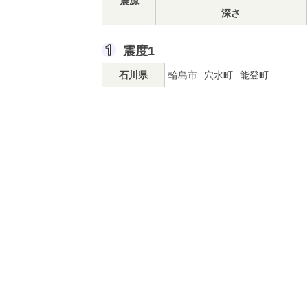
震源
深さ
震度1
石川県
輪島市
穴水町
能登町