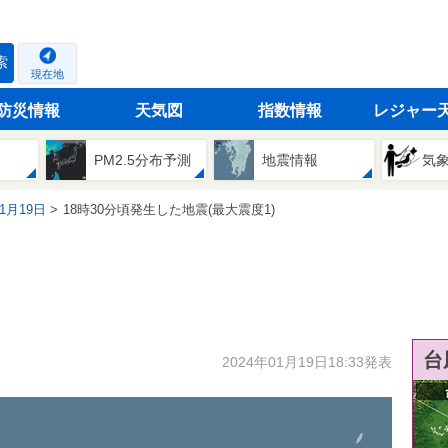
索
現在地
防災情報
天気図
指数情報
レジャー
PM2.5分布予測
地震情報
気
01月19日
18時30分頃発生した地震(最大震度1)
台
2024年01月19日18:33発表