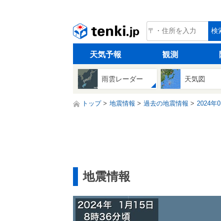
tenki.jp
検
天気予報
観測
雨雲レーダー
天気図
トップ
地震情報
過去の地震情報
2024年
地震情報