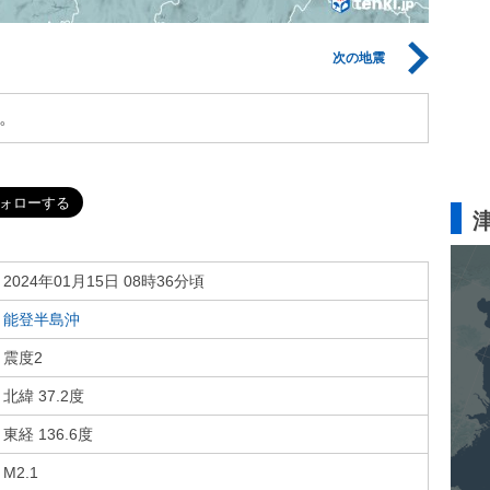
次の地震
。
2024年01月15日 08時36分頃
能登半島沖
震度2
北緯 37.2度
東経 136.6度
M2.1