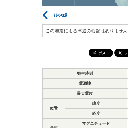
前の地震
この地震による津波の心配はありません
発生時刻
震源地
最大震度
緯度
位置
経度
マグニチュード