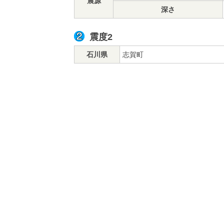
震源
深さ
震度2
石川県
志賀町