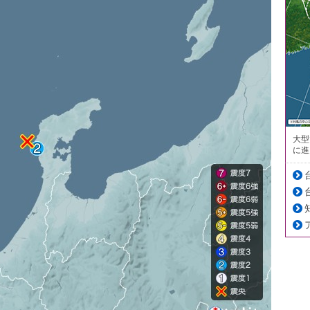
大型
に進