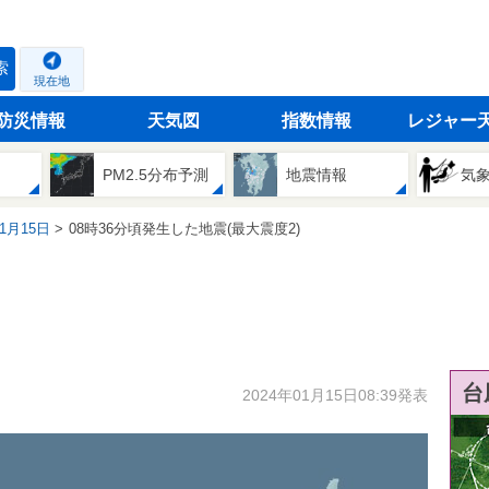
索
現在地
防災情報
天気図
指数情報
レジャー
PM2.5分布予測
地震情報
気
01月15日
08時36分頃発生した地震(最大震度2)
台
2024年01月15日08:39発表