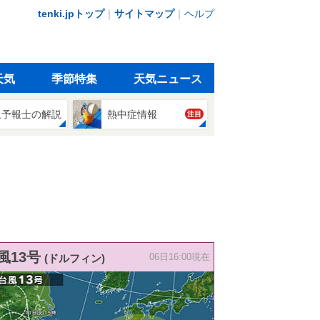
tenki.jpトップ
｜
サイトマップ
｜
ヘルプ
天気
季節特集
天気ニュース
象予報士の解説
熱中症情報
注目
風13号
(ドルフィン)
06日16:00現在