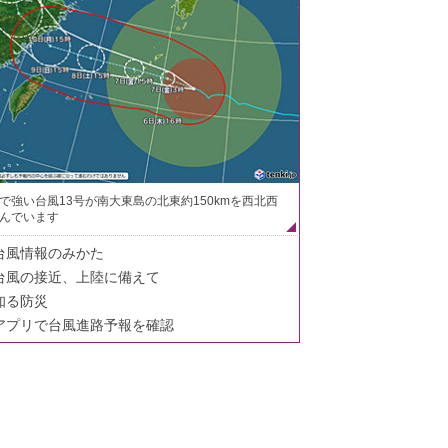
で強い台風13号が南大東島の北東約150kmを西北西
んでいます
台風情報のみかた
台風の接近、上陸に備えて
知る防災
アプリで台風進路予報を確認