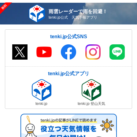
雨雲レーダーで雨を回避！
tenki.jp公式 天気予報アプリ
tenki.jp公式SNS
tenki.jp公式アプリ
tenki.jp
tenki.jp 登山天気