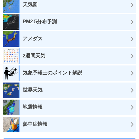
天気図
PM2.5分布予測
アメダス
2週間天気
気象予報士のポイント解説
世界天気
地震情報
熱中症情報