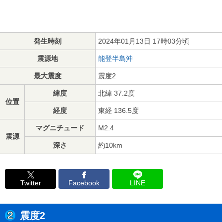
発生時刻
2024年01月13日 17時03分頃
震源地
能登半島沖
最大震度
震度2
緯度
北緯 37.2度
位置
経度
東経 136.5度
マグニチュード
M2.4
震源
深さ
約10km
Twitter
Facebook
LINE
震度2